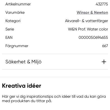
Artikelnummer
432775
Varumärke
Winsor & Newton
Kategori
Akvarell- & vattenfärger
Serie
W&N Prof. Water color
EAN
0000050694655
Färgnummer
667
Säkerhet & Miljö
Innehåller 2-metyl-1,2-bensotiazol-3-(2H)-on;
[MBIT]. Kan orsaka en allergisk reaktion.
Kreativa idéer
Här ger vi dig inspirationstips och idéer till vad du kan göra
Ansvarig EU
med produkten du tittar på.
Winsor & Newton