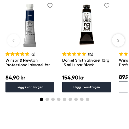
(2
)
(15
)
Winsor & Newton
Daniel Smith akvarellfärg
Wins
Professional akvarellfärg
15 ml Lunar Black
Profe
5 ml Indigo 322
halvk
537
89,9
84,90 kr
154,90 kr
Lägg i varukorgen
Lägg i varukorgen