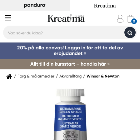
20% på alla canvas! Logga in för att ta del av
erbjudandet »
Allt till din kursstart – handla här »
Färg & målarmedier
Akvarellfärg
Winsor & Newton