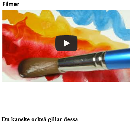
Colart Sweden AB
Filmer
Östra Långgatan 87
61930 Trosa, Sweden
info@colart.se
Du kanske också gillar dessa