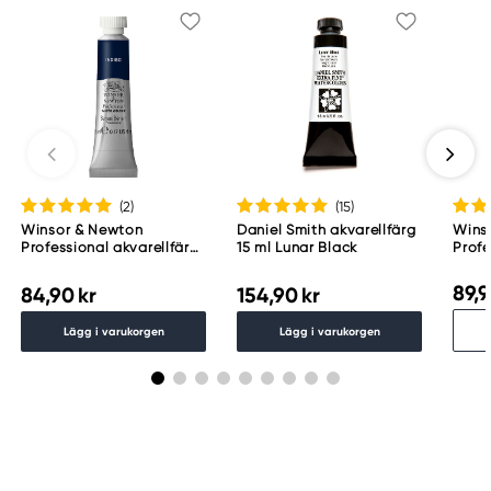
(2
)
(15
)
Winsor & Newton
Daniel Smith akvarellfärg
Wins
Professional akvarellfärg
15 ml Lunar Black
Profe
5 ml Indigo 322
halvk
537
89,9
84,90 kr
154,90 kr
Lägg i varukorgen
Lägg i varukorgen