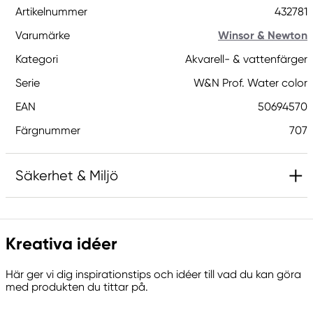
Artikelnummer
432781
Varumärke
Winsor & Newton
Kategori
Akvarell- & vattenfärger
Serie
W&N Prof. Water color
EAN
50694570
Färgnummer
707
Säkerhet & Miljö
Innehåller 2-metyl-1,2-bensotiazol-3-(2H)-on;
[MBIT]. Kan orsaka en allergisk reaktion.
Kreativa idéer
Här ger vi dig inspirationstips och idéer till vad du kan göra
Ansvarig EU
med produkten du tittar på.
Winsor & Newton