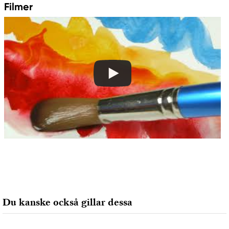
Colart Sweden AB
Filmer
Östra Långgatan 87
61930 Trosa, Sweden
info@colart.se
Du kanske också gillar dessa