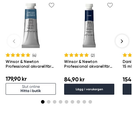
(4
)
(2
)
Winsor & Newton
Winsor & Newton
Danie
Professional akvarellfärg
Professional akvarellfärg
15 ml
14 ml Payne'S Gray 465
5 ml Indigo 322
179,90 kr
84,90 kr
154,
Slut online
Lägg i varukorgen
Hitta i butik