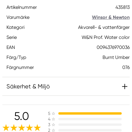
Artikelnummer
435813
Varumärke
Winsor & Newton
Kategori
Akvarell- & vattenfärger
Serie
W&N Prof. Water color
EAN
0094376970036
Färg/Typ
Burnt Umber
Färgnummer
076
Säkerhet & Miljö
Innehåller 1,2-benzisotiazol-3(2H)-on (biocid). Kan
orsaka en allergisk reaktion.
5.0
5
☆
Innehåller 2-metyl-1,2-bensotiazol-3-(2H)-on;
4
☆
[MBIT]. Kan orsaka en allergisk reaktion.
3
☆
2
☆