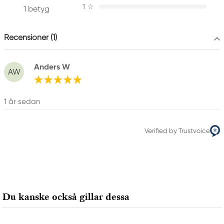
1
☆
1 betyg
Ansvarig EU
Recensioner (1)
Winsor & Newton
Colart Sweden AB
Östra Långgatan 87
Anders W
61930 Trosa, Sweden
AW
info@colart.se
1 år sedan
Verified by Trustvoice
Du kanske också gillar dessa