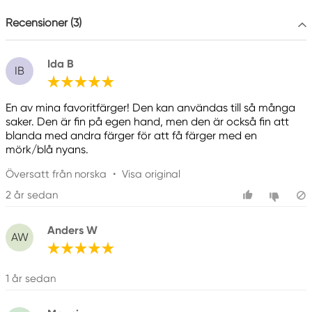
Colart Sweden AB
Östra Långgatan 87
Recensioner (3)
61930 Trosa, Sweden
info@colart.se
Ida B
IB
En av mina favoritfärger! Den kan användas till så många
saker. Den är fin på egen hand, men den är också fin att
blanda med andra färger för att få färger med en
mörk/blå nyans.
Översatt från norska
•
Visa original
2 år sedan
Anders W
AW
1 år sedan