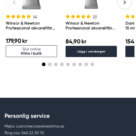
(4
)
(2
)
Winsor & Newton
Winsor & Newton
Danie
Professional akvarellfärg
Professional akvarellfärg
15 ml
14 ml Payne'S Gray 465
5 ml Indigo 322
179,90 kr
84,90 kr
154,
Slut online
Lägg i varukorgen
Hitta i butik
Personlig service
Mejla: customercare@kreatima.se
Ring oss: 040 22 30 70