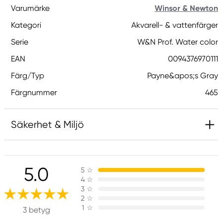
Varumärke
Winsor & Newton
Kategori
Akvarell- & vattenfärger
Serie
W&N Prof. Water color
EAN
0094376970111
Färg/Typ
Payne&apos;s Gray
Färgnummer
465
Säkerhet & Miljö
Innehåller 2-metyl-1,2-bensotiazol-3-(2H)-on;
[MBIT]. Kan orsaka en allergisk reaktion.
5.0
5
☆
4
☆
3
☆
Ansvarig EU
2
☆
1
☆
3 betyg
Winsor & Newton