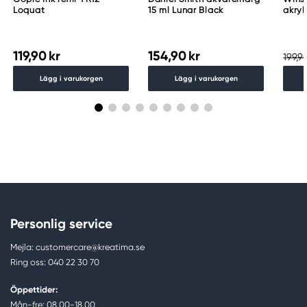
Loquat
15 ml Lunar Black
akryl
Whit
119,90 kr
154,90 kr
199,90
Lägg i varukorgen
Lägg i varukorgen
Personlig service
Mejla: customercare@kreatima.se
Ring oss: 040 22 30 70
Öppettider:
Mån-fre: 08.00-18.00