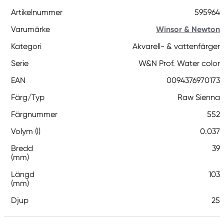
Artikelnummer
595964
Varumärke
Winsor & Newton
Kategori
Akvarell- & vattenfärger
Serie
W&N Prof. Water color
EAN
0094376970173
Färg/Typ
Raw Sienna
Färgnummer
552
Volym (l)
0.037
Bredd
39
(mm)
Längd
103
(mm)
Djup
25