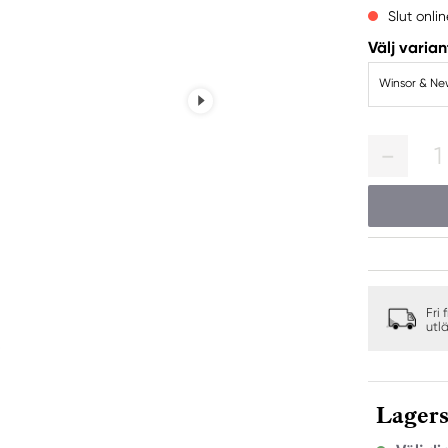
Slut onlin
Välj varian
Winsor & New
1
Fri 
utl
Lagers