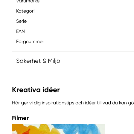
Varumärke
Kategori
Serie
EAN
Färgnummer
Säkerhet & Miljö
Innehåller 2-metyl-1,2-bensotiazol-3-(2H)-on; [MB
allergisk reaktion.
Kreativa idéer
Innehåller 1,2-benzisotiazol-3(2H)-on (biocid). Kan 
reaktion.
Här ger vi dig inspirationstips och idéer till vad du kan 
Filmer
Ansvarig EU
Winsor & Newton