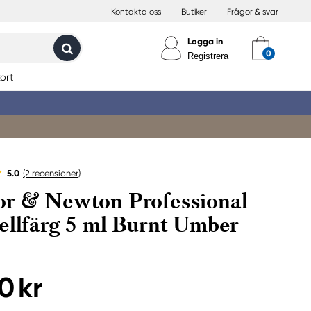
Kontakta oss
Butiker
Frågor & svar
Logga in
Registrera
ort
5.0
(2
recensioner
)
r & Newton Professional
ellfärg 5 ml Burnt Umber
0 kr