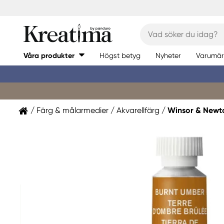
Våra produkter
Högst betyg
Nyheter
Varumär
Färg & målarmedier
Akvarellfärg
Winsor & Newt