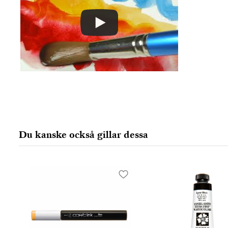
Colart Sweden AB
Östra Långgatan 87
61930 Trosa, Sweden
info@colart.se
Du kanske också gillar dessa