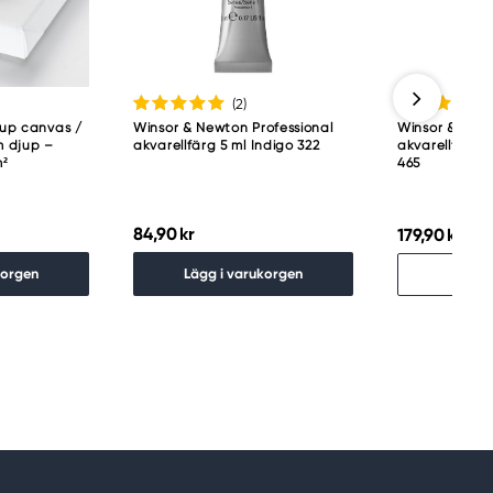
(2
)
jup canvas /
Winsor & Newton Professional
Winsor & Newt
 djup –
akvarellfärg 5 ml Indigo 322
akvarellfärg 
m²
465
84,90 kr
179,90 kr
Slu
korgen
Lägg i varukorgen
Hitt