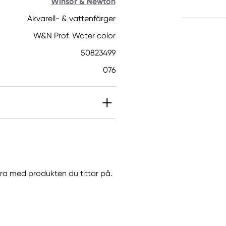
Winsor & Newton
Akvarell- & vattenfärger
W&N Prof. Water color
50823499
076
IT]. Kan orsaka en
orsaka en allergisk
göra med produkten du tittar på.