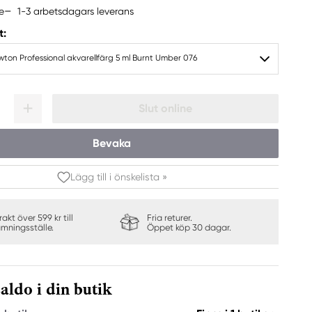
1-3 arbetsdagars leverans
e
t:
ton Professional akvarellfärg 5 ml Burnt Umber 076
Slut online
Bevaka
Lägg till i önskelista »
frakt över 599 kr till
Fria returer.
ämningsställe.
Öppet köp 30 dagar.
aldo i din butik