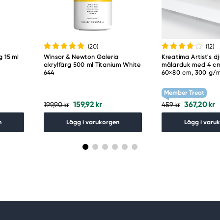
(20
)
(12
)
g 15 ml
Winsor & Newton Galeria
Kreatima Artist's d
akrylfärg 500 ml Titanium White
målarduk med 4 cm
644
60×80 cm, 300 g/
Member Treat
159,92 kr
367,20 kr
199,90 kr
459 kr
n
Lägg i varukorgen
Lägg i varu