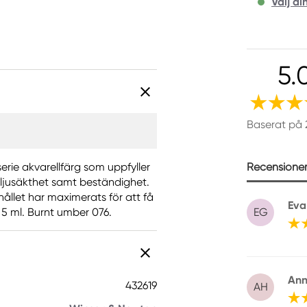
Välj di
5.
Baserat på 
Recensioner 
erie akvarellfärg som uppfyller
 ljusäkthet samt beständighet.
ållet har maximerats för att få
Eva
5 ml. Burnt umber 076.
EG
Ann
432619
AH