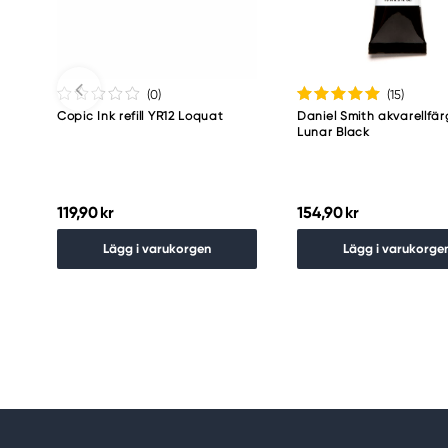
(0
)
(15
)
Copic Ink refill YR12 Loquat
Daniel Smith akvarellfär
Lunar Black
119,90 kr
154,90 kr
Lägg i varukorgen
Lägg i varukorge