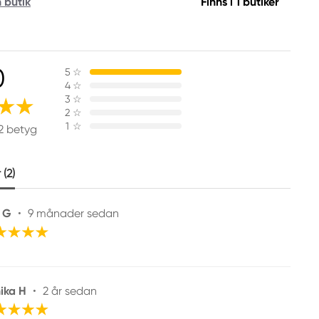
n butik
Finns i 1 butiker
0
5
☆
4
☆
3
☆
2
☆
1
☆
2 betyg
(2)
 G
•
9 månader sedan
ika H
•
2 år sedan