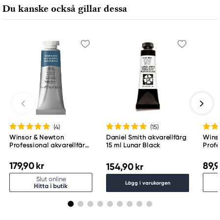
Du kanske också gillar dessa
(4
)
(15
)
Winsor & Newton
Daniel Smith akvarellfärg
Wins
Professional akvarellfärg
15 ml Lunar Black
Profe
14 ml Payne'S Gray 465
halvk
537
179,90 kr
89,9
154,90 kr
Slut online
Lägg i varukorgen
Hitta i butik