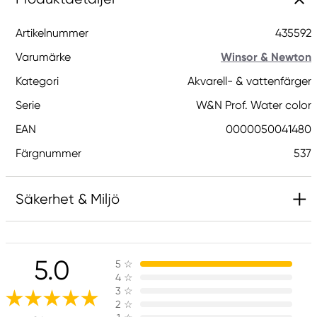
Artikelnummer
435592
Varumärke
Winsor & Newton
Kategori
Akvarell- & vattenfärger
Serie
W&N Prof. Water color
EAN
0000050041480
Färgnummer
537
Säkerhet & Miljö
Innehåller 2-metyl-1,2-bensotiazol-3-(2H)-on;
[MBIT]. Kan orsaka en allergisk reaktion.
5.0
5
☆
4
☆
3
☆
Ansvarig EU
2
☆