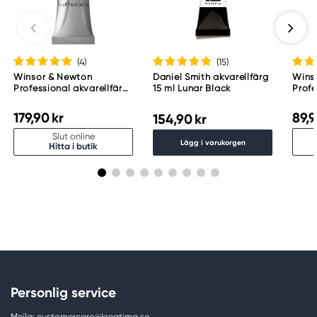
(4
)
(15
)
Winsor & Newton
Daniel Smith akvarellfärg
Wins
Professional akvarellfärg
15 ml Lunar Black
Profe
14 ml Payne'S Gray 465
halvk
537
179,90 kr
89,9
154,90 kr
Slut online
Lägg i varukorgen
Hitta i butik
Personlig service
Mejla: customercare@kreatima.se