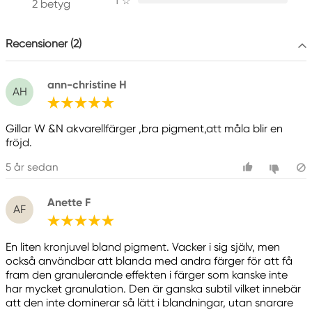
1
☆
2 betyg
Winsor & Newton
Colart Sweden AB
Östra Långgatan 87
Recensioner (2)
61930 Trosa, Sweden
info@colart.se
ann-christine H
AH
Gillar W &N akvarellfärger ,bra pigment,att måla blir en
fröjd.
5 år sedan
Anette F
AF
En liten kronjuvel bland pigment. Vacker i sig själv, men
också användbar att blanda med andra färger för att få
fram den granulerande effekten i färger som kanske inte
har mycket granulation. Den är ganska subtil vilket innebär
att den inte dominerar så lätt i blandningar, utan snarare