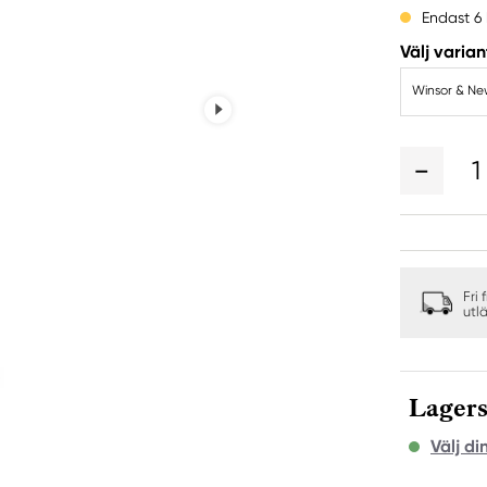
Endast 6 
Välj varian
Winsor & New
1
Fri 
utl
Lagers
Välj di