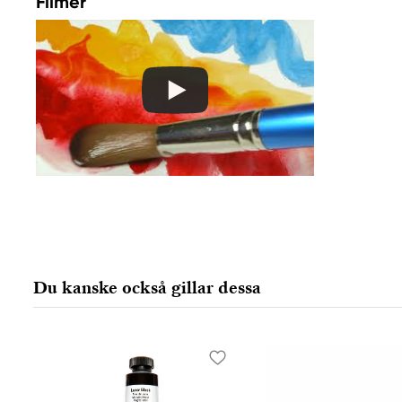
Filmer
Colart Sweden AB
Östra Långgatan 87
61930 Trosa, Sweden
info@colart.se
Du kanske också gillar dessa