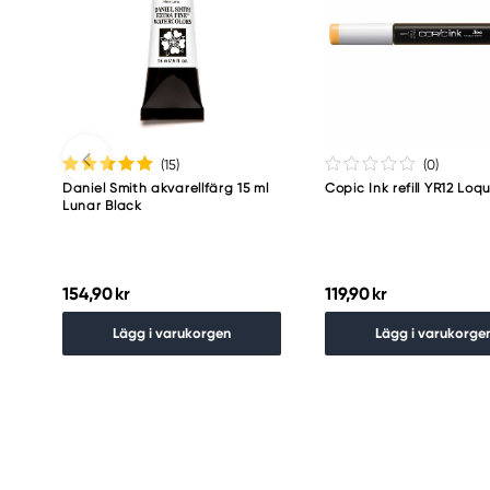
(15
)
(0
)
Daniel Smith akvarellfärg 15 ml
Copic Ink refill YR12 Loq
Lunar Black
154,90 kr
119,90 kr
Lägg i varukorgen
Lägg i varukorge