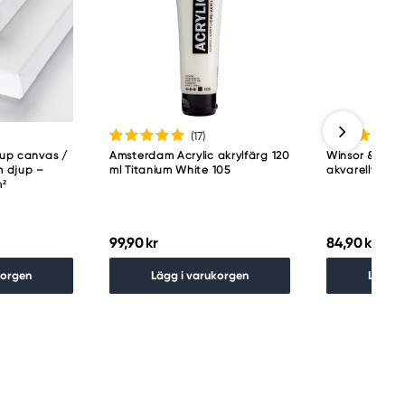
(17
)
jup canvas /
Amsterdam Acrylic akrylfärg 120
Winsor & Newt
 djup –
ml Titanium White 105
akvarellfärg 5
m²
99,90 kr
84,90 kr
korgen
Lägg i varukorgen
Lägg i