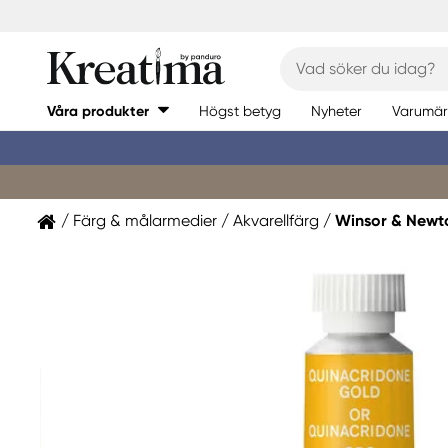
Våra produkter
Högst betyg
Nyheter
Varumär
Färg & målarmedier
Akvarellfärg
Winsor & Newt