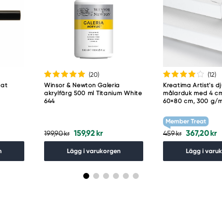
(20
)
(12
)
uat
Winsor & Newton Galeria
Kreatima Artist's d
akrylfärg 500 ml Titanium White
målarduk med 4 cm
644
60×80 cm, 300 g/
Member Treat
159,92 kr
367,20 kr
199,90 kr
459 kr
n
Lägg i varukorgen
Lägg i varu