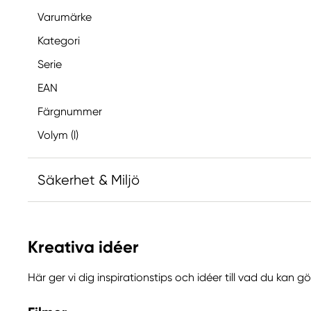
Varumärke
Kategori
Serie
EAN
Färgnummer
Volym (l)
Säkerhet & Miljö
Innehåller 2-metyl-1,2-bensotiazol-3-(2H)-on; [MB
allergisk reaktion.
Kreativa idéer
Här ger vi dig inspirationstips och idéer till vad du kan 
Ansvarig EU
Winsor & Newton