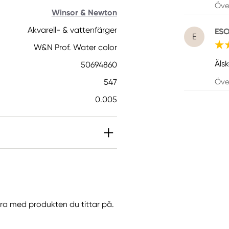
Öve
Winsor & Newton
Akvarell- & vattenfärger
ES
E
W&N Prof. Water color
Älsk
50694860
547
Öve
0.005
IT]. Kan orsaka en
göra med produkten du tittar på.