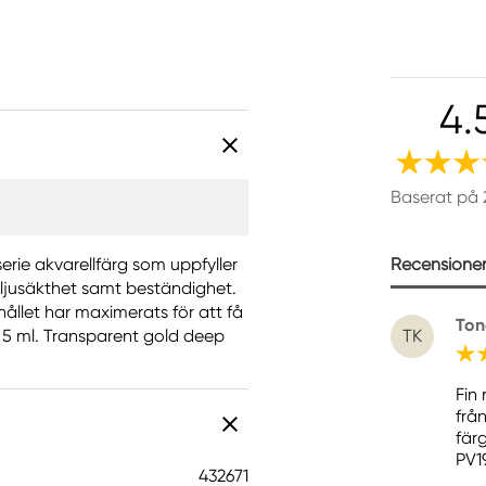
4.
Baserat på 
Recensioner 
erie akvarellfärg som uppfyller
 ljusäkthet samt beständighet.
ållet har maximerats för att få
Ton
 5 ml. Transparent gold deep
TK
Fin
frå
fär
PV1
432671