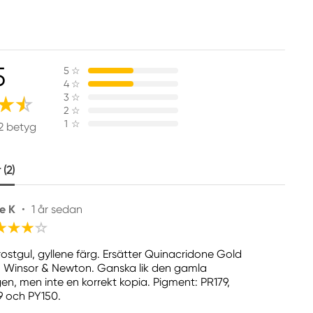
5
5
☆
4
☆
3
☆
2
☆
1
☆
2 betyg
(2)
e K
•
1 år sedan
 rostgul, gyllene färg. Ersätter Quinacridone Gold
n Winsor & Newton. Ganska lik den gamla
gen, men inte en korrekt kopia. Pigment: PR179,
9 och PY150.