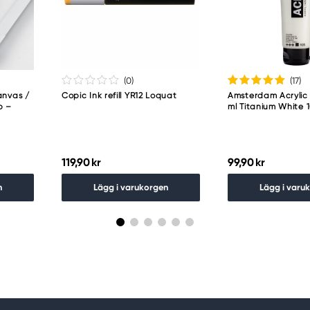
(0
)
(17
)
anvas /
Copic Ink refill YR12 Loquat
Amsterdam Acrylic 
p –
ml Titanium White 
119,90 kr
99,90 kr
n
Lägg i varukorgen
Lägg i varu