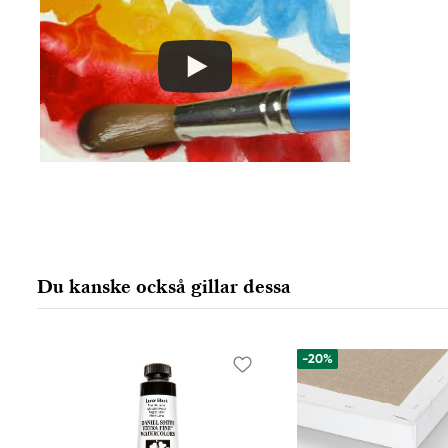
Östra Långgatan 87
61930 Trosa, Sweden
info@colart.se
Du kanske också gillar dessa
-20%