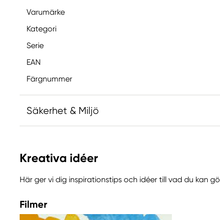
Varumärke
Kategori
Serie
EAN
Färgnummer
Säkerhet & Miljö
Innehåller 2-metyl-1,2-bensotiazol-3-(2H)-on; [MB
allergisk reaktion.
Kreativa idéer
Här ger vi dig inspirationstips och idéer till vad du kan 
Ansvarig EU
Winsor & Newton
Filmer
Colart Sweden AB