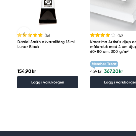
(15
)
(12
)
Daniel Smith akvarellfärg 15 ml
Kreatima Artist's djup c
Lunar Black
målarduk med 4 cm dju
60×80 cm, 300 g/m²
Member Treat
154,90 kr
367,20 kr
459 kr
Lägg i varukorgen
Lägg i varukorge