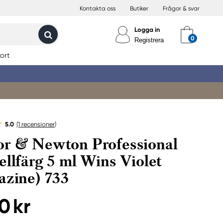
Kontakta oss
Butiker
Frågor & svar
Logga in
Registrera
ort
5.0
(1
recensioner
)
r & Newton Professional
ellfärg 5 ml Wins Violet
azine) 733
0 kr