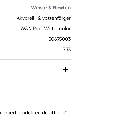
Winsor & Newton
Akvarell- & vattenfärger
W&N Prof. Water color
50695003
733
IT]. Kan orsaka en
göra med produkten du tittar på.