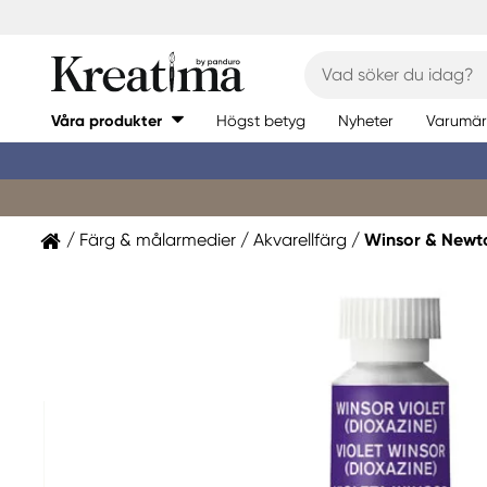
Våra produkter
Högst betyg
Nyheter
Varumär
Färg & målarmedier
Akvarellfärg
Winsor & Newt