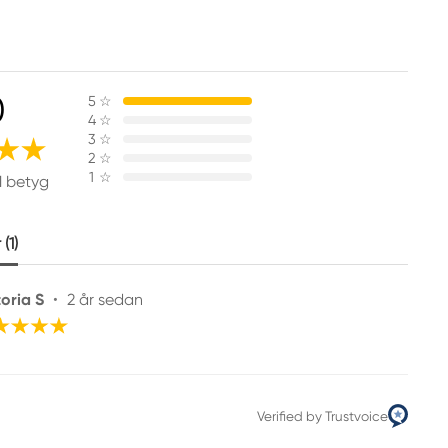
0
5
☆
4
☆
3
☆
2
☆
1
☆
1 betyg
(1)
toria S
•
2 år sedan
Verified by Trustvoice