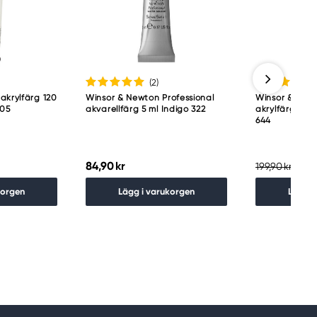
(2
)
akrylfärg 120
Winsor & Newton Professional
Winsor & Newt
105
akvarellfärg 5 ml Indigo 322
akrylfärg 500
644
84,90 kr
159,
199,90 kr
korgen
Lägg i varukorgen
Lägg i