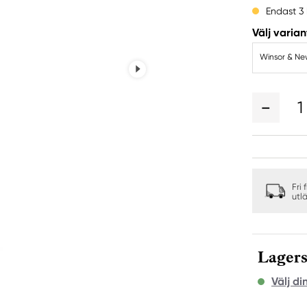
Endast 3 
Välj varian
Winsor & New
1
Fri 
utl
Lagers
Välj di