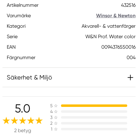
Artikelnummer
432516
Varumärke
Winsor & Newton
Kategori
Akvarell- & vattenfärger
Serie
W&N Prof. Water color
EAN
0094376550016
Färgnummer
004
Säkerhet & Miljö
Innehåller 2-metyl-1,2-bensotiazol-3-(2H)-on;
[MBIT]. Kan orsaka en allergisk reaktion.
5.0
5
☆
4
☆
3
☆
Ansvarig EU
2
☆
1
☆
2 betyg
Winsor & Newton