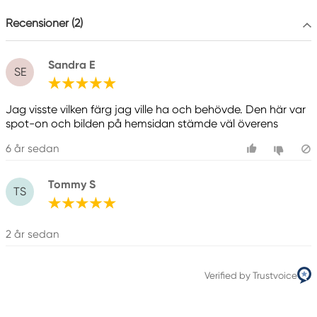
Colart Sweden AB
Östra Långgatan 87
Recensioner (2)
61930 Trosa, Sweden
info@colart.se
Sandra E
SE
Jag visste vilken färg jag ville ha och behövde. Den här var
spot-on och bilden på hemsidan stämde väl överens
6 år sedan
Tommy S
TS
2 år sedan
Verified by Trustvoice