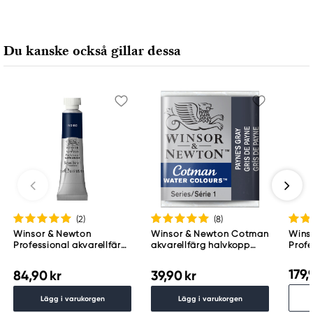
Du kanske också gillar dessa
(2
)
(8
)
Winsor & Newton
Winsor & Newton Cotman
Wins
Professional akvarellfärg
akvarellfärg halvkopp
Profe
5 ml Indigo 322
Paynes Gray 465
14 ml
179,
84,90 kr
39,90 kr
Lägg i varukorgen
Lägg i varukorgen