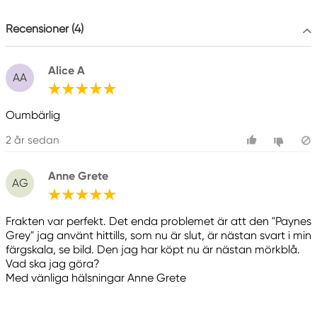
Colart Sweden AB
Östra Långgatan 87
Recensioner (4)
61930 Trosa, Sweden
info@colart.se
Alice A
AA
Oumbärlig
2 år sedan
Anne Grete
AG
Frakten var perfekt. Det enda problemet är att den "Paynes
Grey" jag använt hittills, som nu är slut, är nästan svart i min
färgskala, se bild. Den jag har köpt nu är nästan mörkblå.
Vad ska jag göra?
Med vänliga hälsningar Anne Grete