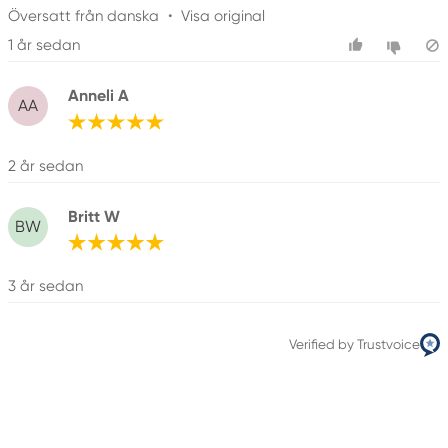
Översatt från danska
•
Visa original
1 år sedan
Anneli A
AA
2 år sedan
Britt W
BW
3 år sedan
Verified by Trustvoice