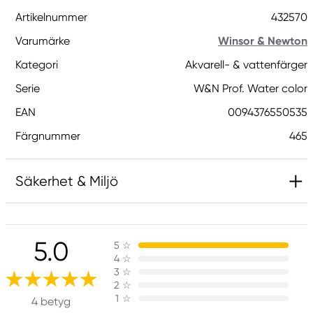
Artikelnummer
432570
Varumärke
Winsor & Newton
Kategori
Akvarell- & vattenfärger
Serie
W&N Prof. Water color
EAN
0094376550535
Färgnummer
465
Säkerhet & Miljö
Innehåller 2-metyl-1,2-bensotiazol-3-(2H)-on;
[MBIT]. Kan orsaka en allergisk reaktion.
5.0
5
☆
4
☆
3
☆
Ansvarig EU
2
☆
1
☆
4 betyg
Winsor & Newton