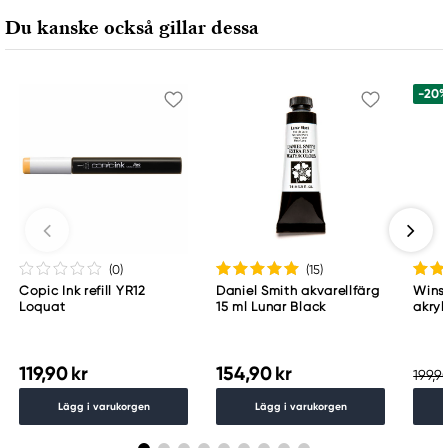
Du kanske också gillar dessa
-20
(0
)
(15
)
Copic Ink refill YR12
Daniel Smith akvarellfärg
Wins
Loquat
15 ml Lunar Black
akryl
Whit
119,90 kr
154,90 kr
199,90
Lägg i varukorgen
Lägg i varukorgen