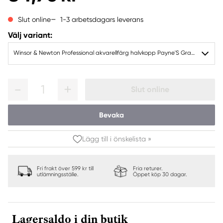
1-3 arbetsdagars leverans
Slut online
Välj variant:
Winsor & Newton Professional akvarellfärg halvkopp Payne'S Gray 465
1
Slut online
Bevaka
Lägg till i önskelista »
Fri frakt över 599 kr till
Fria returer.
utlämningsställe.
Öppet köp 30 dagar.
Lagersaldo i din butik