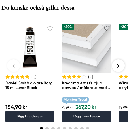
Du kanske också gillar dessa
Ansvarig EU
Winsor & Newton
-20%
-20
Colart Sweden AB
Östra Långgatan 87
61930 Trosa, Sweden
info@colart.se
(15
)
(12
)
Daniel Smith akvarellfärg
Kreatima Artist's djup
Wins
15 ml Lunar Black
canvas / målarduk med 4
akryl
cm djup – 60×80 cm, 300
Whit
g/m²
Member Treat
154,90 kr
367,20 kr
459 kr
199,90
Lägg i varukorgen
Lägg i varukorgen