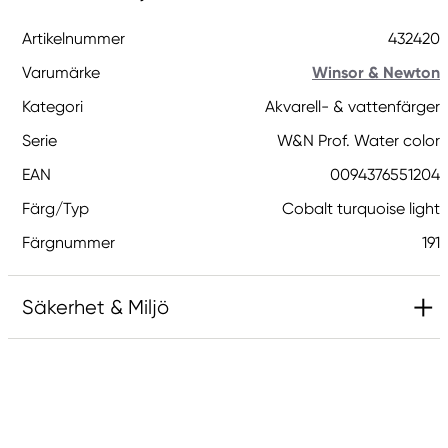
Artikelnummer
432420
Varumärke
Winsor & Newton
Kategori
Akvarell- & vattenfärger
Serie
W&N Prof. Water color
EAN
0094376551204
Färg/Typ
Cobalt turquoise light
Färgnummer
191
Säkerhet & Miljö
Innehåller 2-metyl-1,2-bensotiazol-3-(2H)-on;
[MBIT]. Kan orsaka en allergisk reaktion.
Varning! Farliga respirabla droppar kan bildas vid
sprejning. Inandas inte sprej eller dimma.