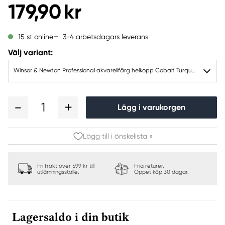
179,90 kr
3-4 arbetsdagars leverans
15 st online
Välj variant:
Winsor & Newton Professional akvarellfärg helkopp Cobalt Turquoise light 191
1
Lägg i varukorgen
Lägg till i önskelista »
Fri frakt över 599 kr till
Fria returer.
utlämningsställe.
Öppet köp 30 dagar.
Lagersaldo i din butik