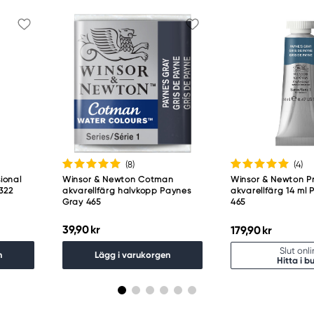
(8
)
(4
)
ional
Winsor & Newton Cotman
Winsor & Newton Pr
 322
akvarellfärg halvkopp Paynes
akvarellfärg 14 ml
Gray 465
465
39,90 kr
179,90 kr
Slut onl
n
Lägg i varukorgen
Hitta i bu