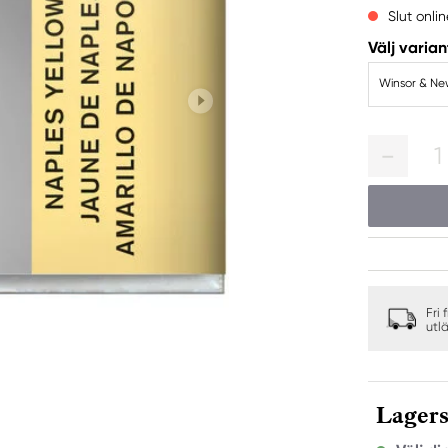
Slut onlin
Välj varian
Winsor & New
1
Fri 
utl
Lagers