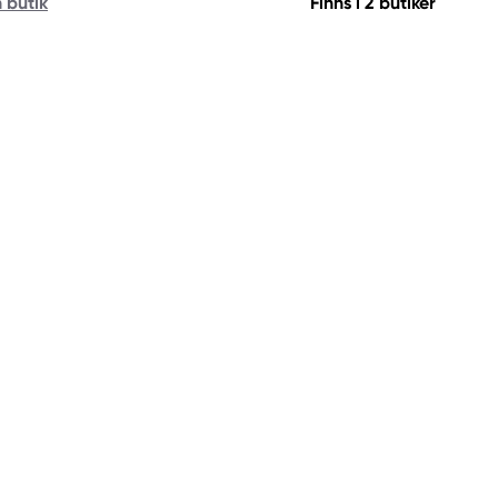
n butik
Finns i 2 butiker