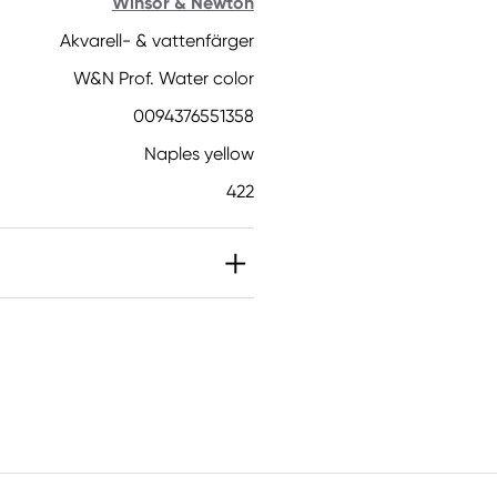
Winsor & Newton
Akvarell- & vattenfärger
W&N Prof. Water color
0094376551358
Naples yellow
422
IT]. Kan orsaka en
sprejning. Inandas inte