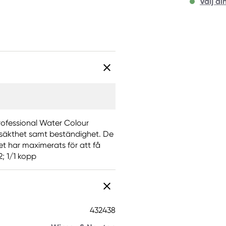
Välj di
Professional Water Colour
jusäkthet samt beständighet. De
et har maximerats för att få
; 1/1 kopp
432438