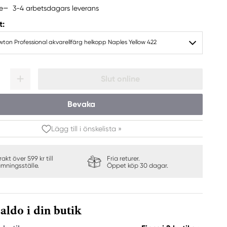
3-4 arbetsdagars leverans
e
t:
ton Professional akvarellfärg helkopp Naples Yellow 422
Slut online
Bevaka
Lägg till i önskelista »
frakt över 599 kr till
Fria returer.
ämningsställe.
Öppet köp 30 dagar.
aldo i din butik