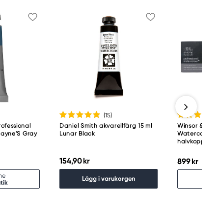
(15
)
ofessional
Daniel Smith akvarellfärg 15 ml
Winsor & Newt
 Payne'S Gray
Lunar Black
Watercolour –
halvkoppar ak
154,90 kr
899 kr
ine
Slu
Lägg i varukorgen
tik
Hitt