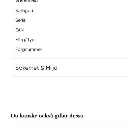
Varumärke
Kategori
Serie
EAN
Färg/Typ
Färgnummer
Säkerhet & Miljö
Innehåller 2-metyl-1,2-bensotiazol-3-(2H)-on; [MB
allergisk reaktion.
Varning! Farliga respirabla droppar kan bildas vid 
sprej eller dimma.
Du kanske också gillar dessa
Ansvarig EU