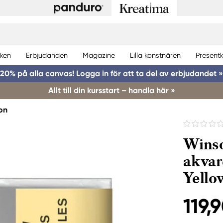
ken
Erbjudanden
Magazine
Lilla konstnären
Presentk
20% på alla canvas! Logga in för att ta del av erbjudandet »
Allt till din kursstart – handla här »
on
Winso
akvar
Yello
119,9