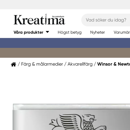
Våra produkter
Högst betyg
Nyheter
Varumär
Färg & målarmedier
Akvarellfärg
Winsor & Newt