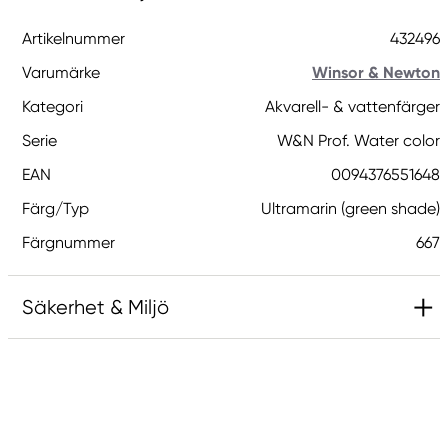
Artikelnummer
432496
Varumärke
Winsor & Newton
Kategori
Akvarell- & vattenfärger
Serie
W&N Prof. Water color
EAN
0094376551648
Färg/Typ
Ultramarin (green shade)
Färgnummer
667
Säkerhet & Miljö
Innehåller 2-metyl-1,2-bensotiazol-3-(2H)-on;
[MBIT]. Kan orsaka en allergisk reaktion.