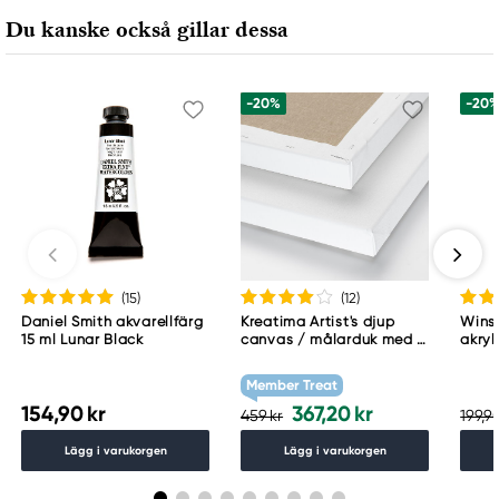
Ansvarig EU
Du kanske också gillar dessa
Winsor & Newton
Colart Sweden AB
Östra Långgatan 87
-20%
-20
61930 Trosa, Sweden
info@colart.se
(15
)
(12
)
Daniel Smith akvarellfärg
Kreatima Artist's djup
Wins
15 ml Lunar Black
canvas / målarduk med 4
akryl
cm djup – 60×80 cm, 300
Whit
g/m²
Member Treat
154,90 kr
367,20 kr
459 kr
199,90
Lägg i varukorgen
Lägg i varukorgen