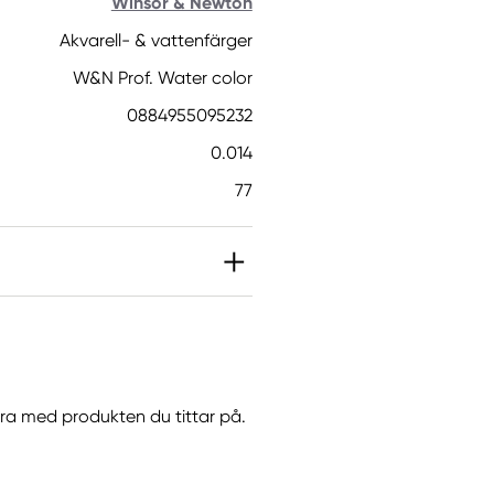
Winsor & Newton
Akvarell- & vattenfärger
W&N Prof. Water color
0884955095232
0.014
77
IT]. Kan orsaka en
orsaka en allergisk
göra med produkten du tittar på.