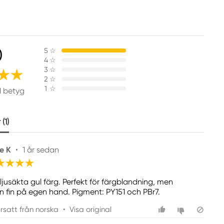
0
5
☆
4
☆
3
☆
2
☆
1
☆
1 betyg
(1)
e K
•
1 år sedan
 ljusäkta gul färg. Perfekt för färgblandning, men
n fin på egen hand. Pigment: PY151 och PBr7.
rsatt från norska
•
Visa original