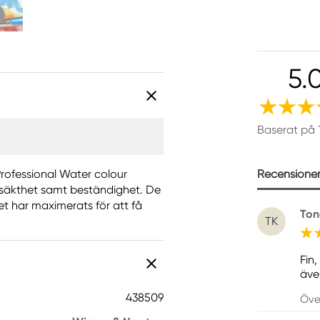
5.
Baserat på 
Recensioner 
Professional Water colour
jusäkthet samt beständighet. De
et har maximerats för att få
Ton
TK
Fin,
äve
438509
Öve