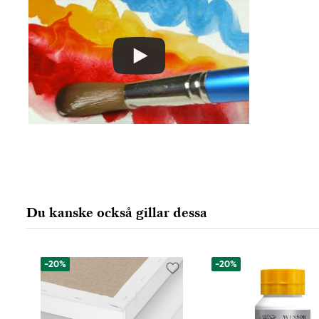
Winsor & Newton
Colart Sweden AB
Östra Långgatan 87
61930 Trosa, Sweden
info@colart.se
Du kanske också gillar dessa
-20%
-20%