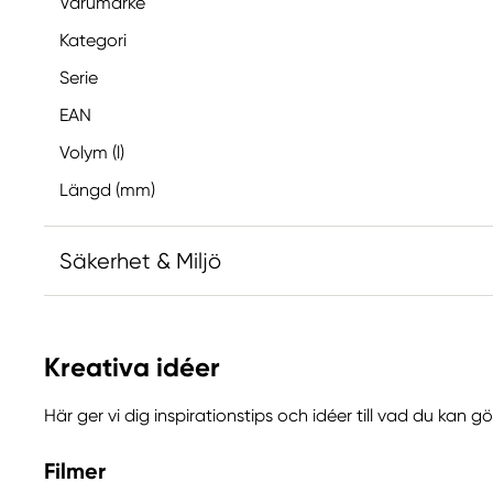
Varumärke
Kategori
Serie
EAN
Volym (l)
Längd (mm)
Säkerhet & Miljö
Innehåller 2-metyl-1,2-bensotiazol-3-(2H)-on; [MB
allergisk reaktion.
Kreativa idéer
Innehåller 1,2-benzisotiazol-3(2H)-on (biocid). Kan 
reaktion.
Här ger vi dig inspirationstips och idéer till vad du kan 
Filmer
Ansvarig EU