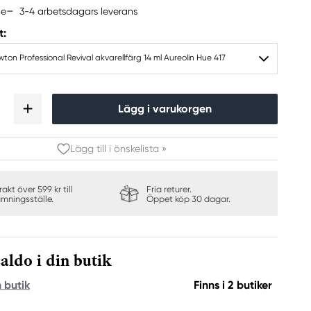
3-4 arbetsdagars leverans
ne
t:
ton Professional Revival akvarellfärg 14 ml Aureolin Hue 417
Lägg i varukorgen
Lägg till i önskelista »
frakt över 599 kr till
Fria returer.
ämningsställe.
Öppet köp 30 dagar.
aldo i din butik
n butik
Finns i 2 butiker