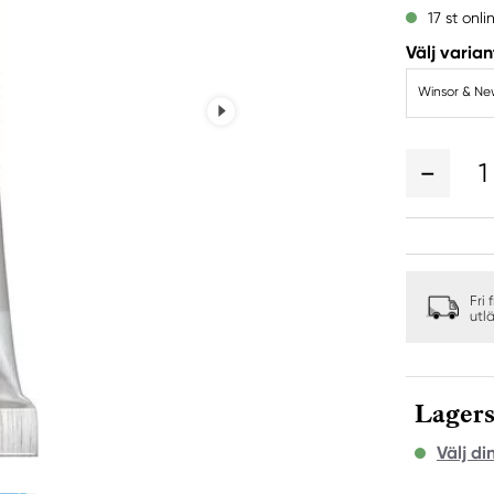
17 st onli
Välj varian
Winsor & New
1
Fri 
utl
Lagers
Välj di