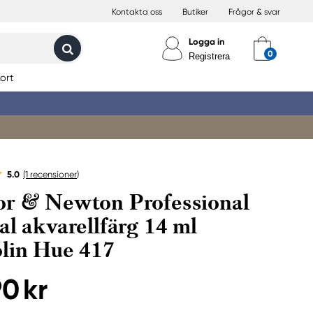
Kontakta oss
Butiker
Frågor & svar
Logga in
Registrera
ort
5.0
(1
recensioner
)
r & Newton Professional
al akvarellfärg 14 ml
lin Hue 417
90 kr