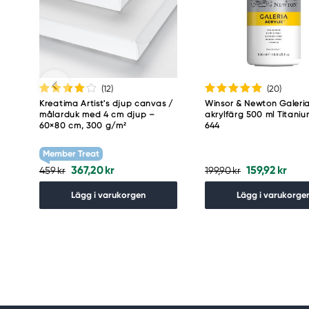
(12
)
(20
)
Kreatima Artist's djup canvas /
Winsor & Newton Galeri
målarduk med 4 cm djup –
akrylfärg 500 ml Titani
60×80 cm, 300 g/m²
644
Member Treat
367,20 kr
159,92 kr
459 kr
199,90 kr
Lägg i varukorgen
Lägg i varukorge