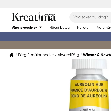
Våra produkter
Högst betyg
Nyheter
Varumär
Färg & målarmedier
Akvarellfärg
Winsor & Newt