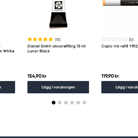
(15
)
(0
)
a
Daniel Smith akvarellfärg 15 ml
Copic Ink refill YR
um White
Lunar Black
154,90 kr
119,90 kr
n
Lägg i varukorgen
Lägg i varu