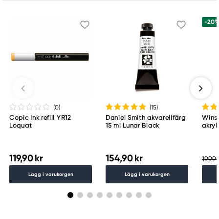
info@colart.se
-20
(0
)
(15
)
Copic Ink refill YR12
Daniel Smith akvarellfärg
Wins
Loquat
15 ml Lunar Black
akryl
Whit
119,90 kr
154,90 kr
199,90
Lägg i varukorgen
Lägg i varukorgen