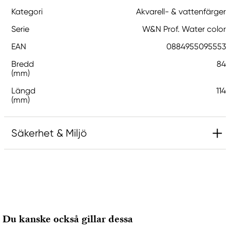
Kategori
Akvarell- & vattenfärger
Serie
W&N Prof. Water color
EAN
0884955095553
Bredd
84
(mm)
Längd
114
(mm)
Säkerhet & Miljö
Ansvarig EU
Winsor & Newton
Colart Sweden AB
Östra Långgatan 87
Du kanske också gillar dessa
61930 Trosa, Sweden