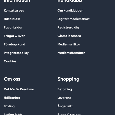
Information
Kundklubb
Kontakta oss
Om kundklubben
Hitta butik
Digitalt medlemskort
Favoritsidor
Registrera dig
Frågor & svar
Glömt lösenord
Företagskund
Medlemsvillkor
Integritetspolicy
Medlemsförmåner
Cookies
Om oss
Shopping
Det här är Kreatima
Betalning
Hållbarhet
Leverans
Tävling
Ångerrätt
Lediga jobb
Byten & returer