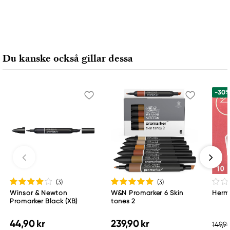
Du kanske också gillar dessa
-30
(3
)
(3
)
Winsor & Newton
W&N Promarker 6 Skin
Hermo
Promarker Black (XB)
tones 2
44,90 kr
239,90 kr
149,90