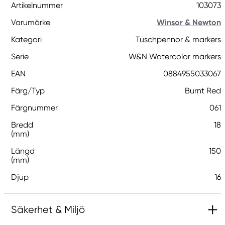
Artikelnummer
103073
Varumärke
Winsor & Newton
Kategori
Tuschpennor & markers
Serie
W&N Watercolor markers
EAN
0884955033067
Färg/Typ
Burnt Red
Färgnummer
061
Bredd
18
(mm)
Längd
150
(mm)
Djup
16
Säkerhet & Miljö