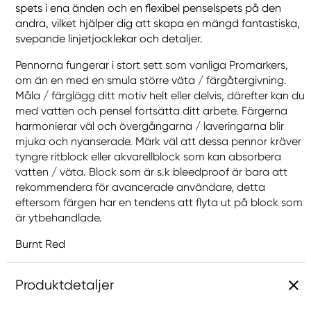
spets i ena änden och en flexibel penselspets på den
andra, vilket hjälper dig att skapa en mängd fantastiska,
svepande linjetjocklekar och detaljer.
Pennorna fungerar i stort sett som vanliga Promarkers,
om än en med en smula större väta / färgåtergivning.
Måla / färglägg ditt motiv helt eller delvis, därefter kan du
med vatten och pensel fortsätta ditt arbete. Färgerna
harmonierar väl och övergångarna / laveringarna blir
mjuka och nyanserade. Märk väl att dessa pennor kräver
tyngre ritblock eller akvarellblock som kan absorbera
vatten / väta. Block som är s.k bleedproof är bara att
rekommendera för avancerade användare, detta
eftersom färgen har en tendens att flyta ut på block som
är ytbehandlade.
Burnt Red
Produktdetaljer