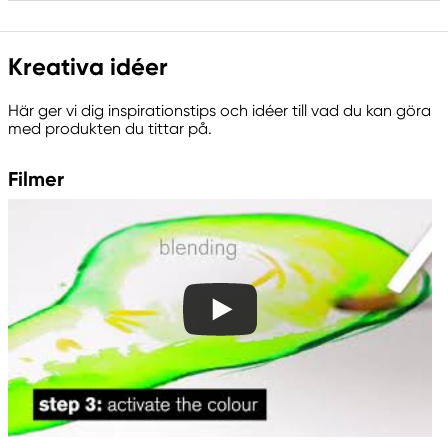
Ansvarig EU
Kreativa idéer
Winsor & Newton
Colart Sweden AB
Här ger vi dig inspirationstips och idéer till vad du kan göra
Östra Långgatan 87
med produkten du tittar på.
61930 Trosa, Sweden
info@colart.se
Filmer