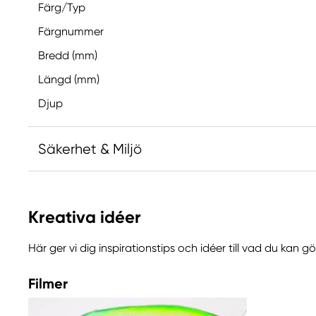
Färg/Typ
Färgnummer
Bredd (mm)
Längd (mm)
Djup
Säkerhet & Miljö
Ansvarig EU
Kreativa idéer
Winsor & Newton
Colart Sweden AB
Här ger vi dig inspirationstips och idéer till vad du kan 
Östra Långgatan 87
61930 Trosa, Sweden
Filmer
info@colart.se