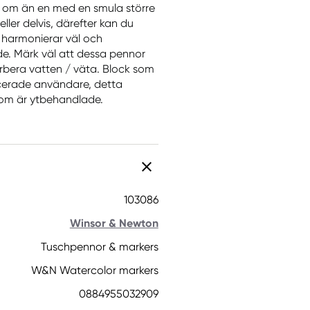
s, om än en med en smula större
ller delvis, därefter kan du
 harmonierar väl och
e. Märk väl att dessa pennor
orbera vatten / väta. Block som
cerade användare, detta
 som är ytbehandlade.
103086
Winsor & Newton
Tuschpennor & markers
W&N Watercolor markers
0884955032909