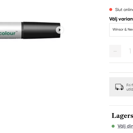
Slut onlin
Välj varian
Winsor & Ne
1
Fri 
utl
Lagers
Välj di