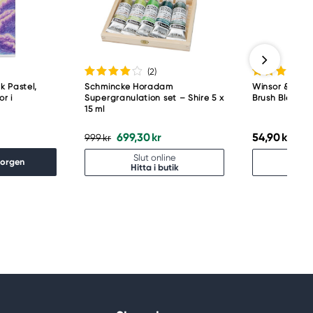
(2
)
k Pastel,
Schmincke Horadam
Winsor & New
r i
Supergranulation set – Shire 5 x
Brush Blender
15 ml
699,30 kr
54,90 kr
999 kr
Slut online
Slu
korgen
Hitta i butik
Hitt