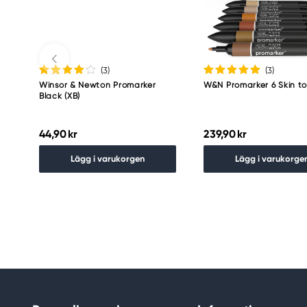
(3
)
(3
)
Winsor & Newton Promarker
W&N Promarker 6 Skin to
Black (XB)
44,90 kr
239,90 kr
Lägg i varukorgen
Lägg i varukorge