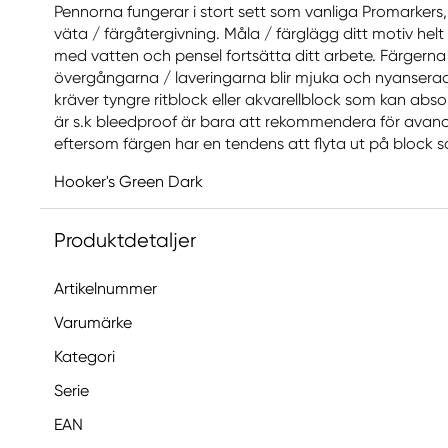
Pennorna fungerar i stort sett som vanliga Promarker
väta / färgåtergivning. Måla / färglägg ditt motiv helt e
med vatten och pensel fortsätta ditt arbete. Färgerna
övergångarna / laveringarna blir mjuka och nyanserad
kräver tyngre ritblock eller akvarellblock som kan abs
är s.k bleedproof är bara att rekommendera för avan
eftersom färgen har en tendens att flyta ut på block
Hooker's Green Dark
Produktdetaljer
Artikelnummer
Varumärke
Kategori
Serie
EAN