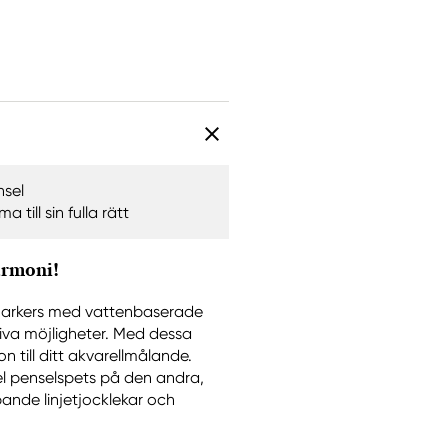
nsel
 till sin fulla rätt
armoni!
markers med vattenbaserade
va möjligheter. Med dessa
n till ditt akvarellmålande.
el penselspets på den andra,
pande linjetjocklekar och