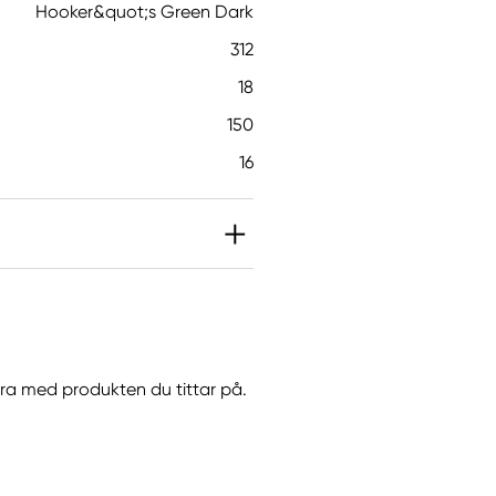
Hooker&quot;s Green Dark
312
18
150
16
göra med produkten du tittar på.