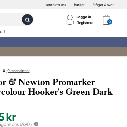
Kontakta oss
Butiker
Frågor & svar
Logga in
Registrera
ort
0
(0
recensioner
)
or & Newton Promarker
colour Hooker's Green Dark
5 kr
igare pris
69,90 kr