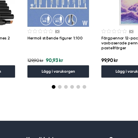
(0
)
(0
)
nes 2
Hermoli stående figurer 1:100
Färgpennor 12-pac
vaxbaserade penno
pastellfärger
90,93 kr
99,90 kr
129,90 kr
n
Lägg i varukorgen
Lägg i varu