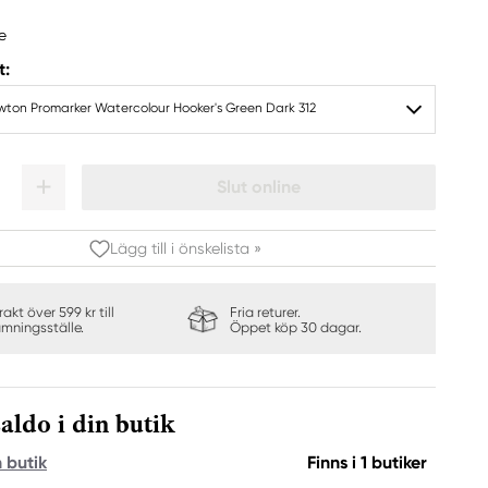
e
t:
wton Promarker Watercolour Hooker's Green Dark 312
Slut online
Lägg till i önskelista »
frakt över 599 kr till
Fria returer.
ämningsställe.
Öppet köp 30 dagar.
aldo i din butik
n butik
Finns i 1 butiker