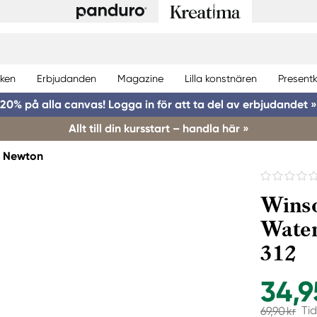
ken
Erbjudanden
Magazine
Lilla konstnären
Presentk
20% på alla canvas! Logga in för att ta del av erbjudandet »
Allt till din kursstart – handla här »
& Newton
Wins
Water
312
34,9
Tid
69,90 kr