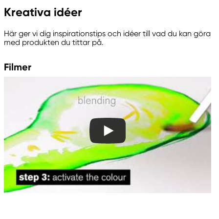
Kreativa idéer
Winsor & Newton
Colart Sweden AB
Här ger vi dig inspirationstips och idéer till vad du kan göra
Östra Långgatan 87
med produkten du tittar på.
61930 Trosa, Sweden
info@colart.se
Filmer