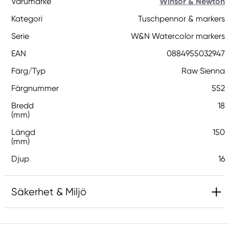
Varumärke
Winsor & Newton
Kategori
Tuschpennor & markers
Serie
W&N Watercolor markers
EAN
0884955032947
Färg/Typ
Raw Sienna
Färgnummer
552
Bredd
18
(mm)
Längd
150
(mm)
Djup
16
Säkerhet & Miljö
Ansvarig EU