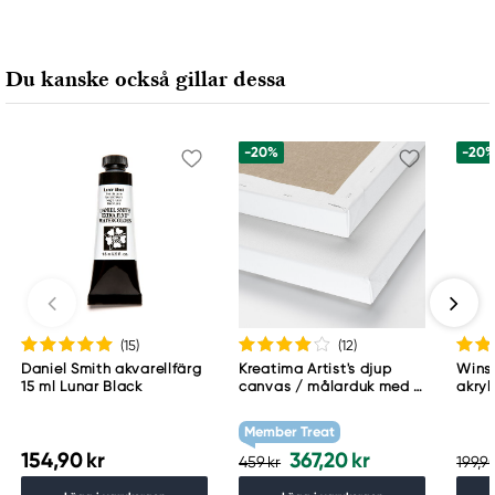
Du kanske också gillar dessa
-20%
-20
(15
)
(12
)
Daniel Smith akvarellfärg
Kreatima Artist's djup
Wins
15 ml Lunar Black
canvas / målarduk med 4
akryl
cm djup – 60×80 cm, 300
Whit
g/m²
Member Treat
154,90 kr
367,20 kr
459 kr
199,90