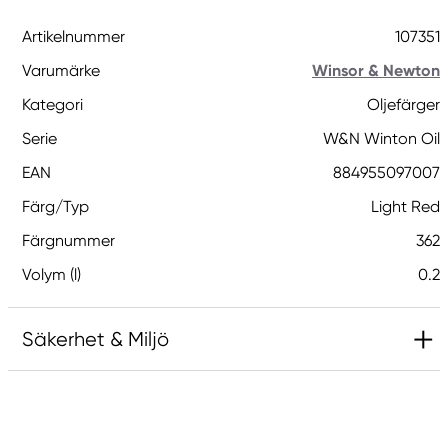
Artikelnummer
107351
Varumärke
Winsor & Newton
Kategori
Oljefärger
Serie
W&N Winton Oil
EAN
884955097007
Färg/Typ
Light Red
Färgnummer
362
Volym (l)
0.2
Säkerhet & Miljö
Ansvarig EU
Winsor & Newton