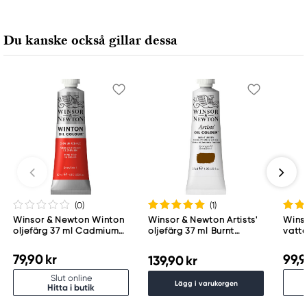
Colart Sweden AB
Östra Långgatan 87
Du kanske också gillar dessa
61930 Trosa, Sweden
info@colart.se
(0
)
(1
)
Winsor & Newton Winton
Winsor & Newton Artists'
Wins
oljefärg 37 ml Cadmium
oljefärg 37 ml Burnt
vatte
Red Hue 095
Umber 076
ml Bu
79,90 kr
99,9
139,90 kr
Slut online
Lägg i varukorgen
Hitta i butik