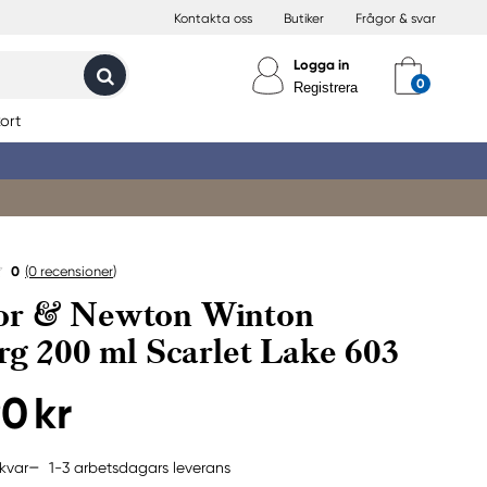
Kontakta oss
Butiker
Frågor & svar
Logga in
Registrera
ort
0
(0
recensioner
)
or & Newton Winton
ärg 200 ml Scarlet Lake 603
90 kr
1-3 arbetsdagars leverans
kvar