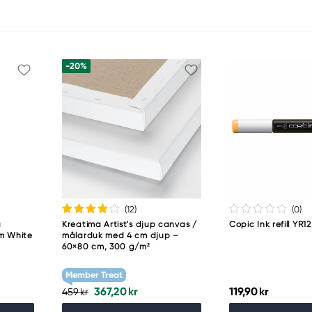
-20%
(12
)
(0
)
a
Kreatima Artist's djup canvas /
Copic Ink refill YR
um White
målarduk med 4 cm djup –
60×80 cm, 300 g/m²
Member Treat
367,20 kr
119,90 kr
459 kr