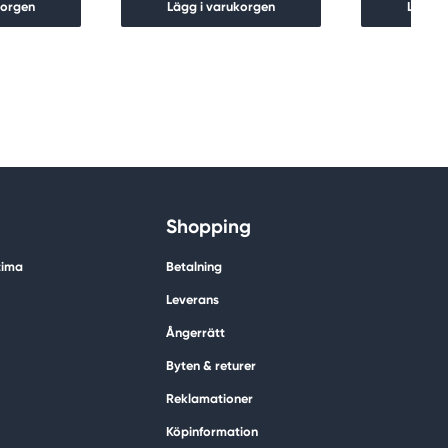
korgen
Lägg i varukorgen
Lägg i
Shopping
tima
Betalning
Leverans
Ångerrätt
Byten & returer
Reklamationer
Köpinformation