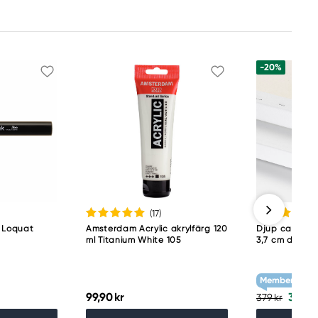
-20%
(17
)
12 Loquat
Amsterdam Acrylic akrylfärg 120
Djup canvas 
ml Titanium White 105
3,7 cm djup 
Member Treat
99,90 kr
303,2
379 kr