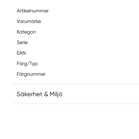
Artikelnummer
Varumärke
Kategori
Serie
EAN
Färg/Typ
Färgnummer
Säkerhet & Miljö
Ansvarig EU
Winsor & Newton
Colart Sweden AB