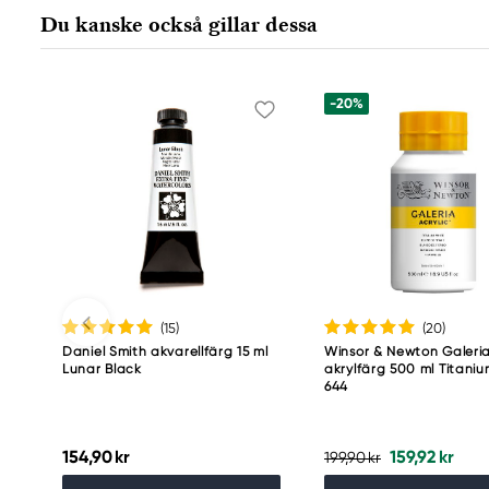
Östra Långgatan 87
Du kanske också gillar dessa
61930 Trosa, Sweden
info@colart.se
-20%
(15
)
(20
)
Daniel Smith akvarellfärg 15 ml
Winsor & Newton Galeri
Lunar Black
akrylfärg 500 ml Titani
644
154,90 kr
159,92 kr
199,90 kr