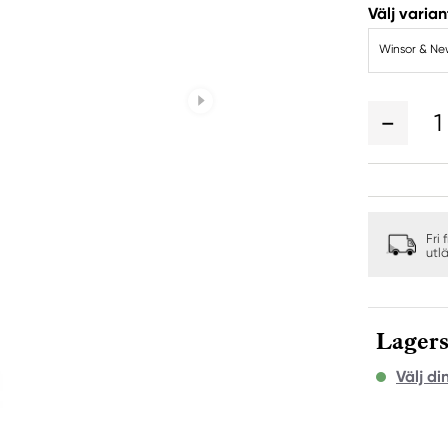
Välj varian
Winsor & Ne
1
Fri 
utl
Lagers
Välj di