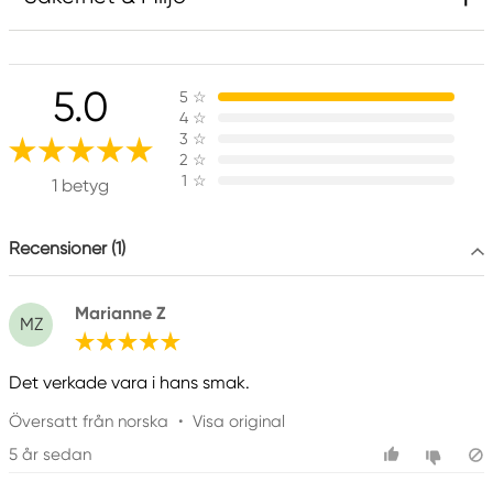
Ansvarig EU
5.0
5
☆
Canson
4
☆
FILA S.p.A Via XXV
3
☆
Aprile 5
2
☆
1
☆
20016 Pero (MI) Italy
1 betyg
fila@fila.it
+3902381051
Recensioner (1)
Marianne Z
MZ
Det verkade vara i hans smak.
Översatt från norska
•
Visa original
5 år sedan