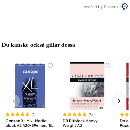
Verified by Trustvoice
Du kanske också gillar dessa
(2
)
(3
)
Canson XL Mix-Media
DR Ritblock Heavy
Dale
block A2 420×594 mm, 15
Weight A3
Paper