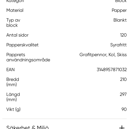
Kategori
Block
Material
Papper
Typ av
Blankt
block
Antal sidor
120
Papperskvalitet
Syrafritt
Papprets
Grafitpennor, Kol, Skiss
användningsområde
EAN
3148957871032
Bredd
210
(mm)
Längd
297
(mm)
Vikt (g)
90
Säkerhet & Miljö