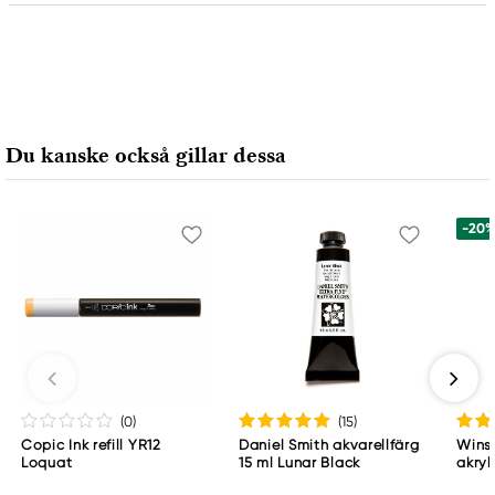
Ansvarig EU
Canson
FILA S.p.A Via XXV
Aprile 5
Du kanske också gillar dessa
20016 Pero (MI) Italy
fila@fila.it
+3902381051
-20
(0
)
(15
)
Copic Ink refill YR12
Daniel Smith akvarellfärg
Wins
Loquat
15 ml Lunar Black
akryl
Whit