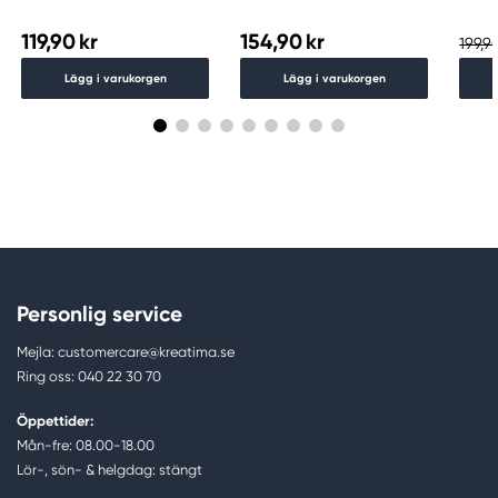
119,90 kr
154,90 kr
199,90
Lägg i varukorgen
Lägg i varukorgen
Personlig service
Mejla: customercare@kreatima.se
Ring oss: 040 22 30 70
Öppettider:
Mån-fre: 08.00-18.00
Lör-, sön- & helgdag: stängt