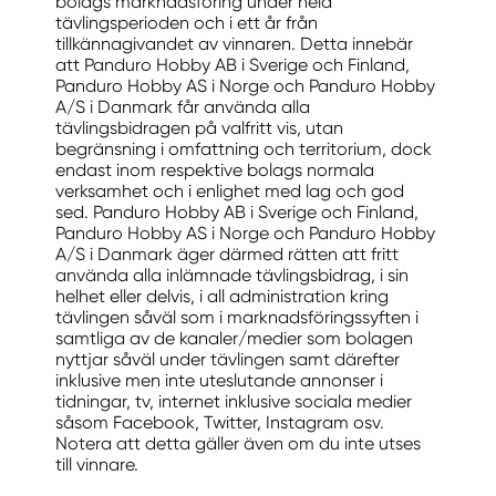
bolags marknadsföring under hela
tävlingsperioden och i ett år från
tillkännagivandet av vinnaren. Detta innebär
att Panduro Hobby AB i Sverige och Finland,
Panduro Hobby AS i Norge och Panduro Hobby
A/S i Danmark får använda alla
tävlingsbidragen på valfritt vis, utan
begränsning i omfattning och territorium, dock
endast inom respektive bolags normala
verksamhet och i enlighet med lag och god
sed. Panduro Hobby AB i Sverige och Finland,
Panduro Hobby AS i Norge och Panduro Hobby
A/S i Danmark äger därmed rätten att fritt
använda alla inlämnade tävlingsbidrag, i sin
helhet eller delvis, i all administration kring
tävlingen såväl som i marknadsföringssyften i
samtliga av de kanaler/medier som bolagen
nyttjar såväl under tävlingen samt därefter
inklusive men inte uteslutande annonser i
tidningar, tv, internet inklusive sociala medier
såsom Facebook, Twitter, Instagram osv.
Notera att detta gäller även om du inte utses
till vinnare.