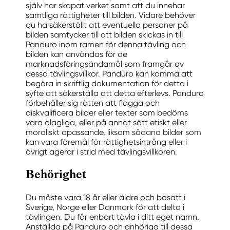
själv har skapat verket samt att du innehar
samtliga rättigheter till bilden. Vidare behöver
du ha säkerställt att eventuella personer på
bilden samtycker till att bilden skickas in till
Panduro inom ramen för denna tävling och
bilden kan användas för de
marknadsföringsändamål som framgår av
dessa tävlingsvillkor. Panduro kan komma att
begära in skriftlig dokumentation för detta i
syfte att säkerställa att detta efterlevs. Panduro
förbehåller sig rätten att flagga och
diskvalificera bilder eller texter som bedöms
vara olagliga, eller på annat sätt etiskt eller
moraliskt opassande, liksom sådana bilder som
kan vara föremål för rättighetsintrång eller i
övrigt agerar i strid med tävlingsvillkoren.
Behörighet
Du måste vara 18 år eller äldre och bosatt i
Sverige, Norge eller Danmark för att delta i
tävlingen. Du får enbart tävla i ditt eget namn.
Anställda på Panduro och anhöriga till dessa