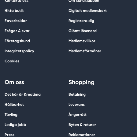
Kontakta oss
Om kundklubben
Hitta butik
Digitalt medlemskort
Favoritsidor
Registrera dig
Frågor & svar
Glömt lösenord
Företagskund
Medlemsvillkor
Integritetspolicy
Medlemsförmåner
Cookies
Om oss
Shopping
Det här är Kreatima
Betalning
Hållbarhet
Leverans
Tävling
Ångerrätt
Lediga jobb
Byten & returer
Press
Reklamationer