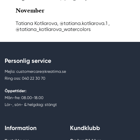
November
Tatiana Kotliarova, @tatiana.kotliarova.1 ,
@tatiana_kotliarova_watercolors
Personlig service
Mejla: customercare@kreatima.se
Ring oss: 040 22 30 70
Öppettider:
Mån-fre: 08.00-18.00
Lör-, sön- & helgdag: stängt
Information
Kundklubb