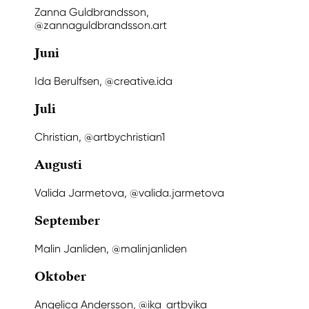
Zanna Guldbrandsson,
@zannaguldbrandsson.art
Juni
Ida Berulfsen, @creative.ida
Juli
Christian, @artbychristian1
Augusti
Valida Jarmetova, @valida.jarmetova
September
Malin Janliden, @malinjanliden
Oktober
Angelica Andersson, @ika_artbyika