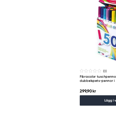
(0
)
Fibracolor tuschpenno
dubbelspets-pennor i 5
299,90 kr
Lägg i 