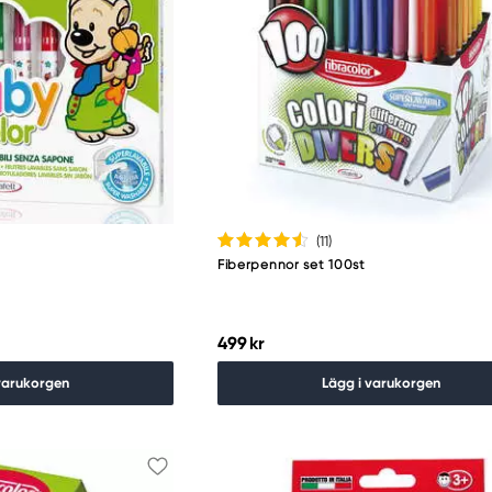
(11
)
Fiberpennor set 100st
499 kr
varukorgen
Lägg i varukorgen