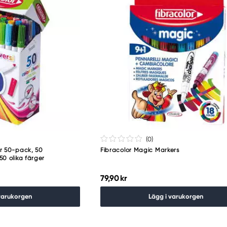
(0
)
r 50-pack, 50
Fibracolor Magic Markers
0 olika färger
79,90 kr
varukorgen
Lägg i varukorgen