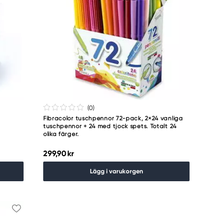
(0
)
Fibracolor tuschpennor 72-pack, 2×24 vanliga
tuschpennor + 24 med tjock spets. Totalt 24
olika färger.
299,90 kr
Lägg i varukorgen