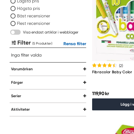
Lägsta pris
Högsta pris
Bäst recensioner
Flest recensioner
Visa endast artiklar i webblager
Filter
Rensa filter
(
Produkter
)
Inga filter valda
(2
)
Varumärken
Fibracolor Baby Color
Färger
119,90 kr
Serier
Lägg i 
Aktiviteter