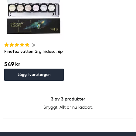
(1
)
FineTec vattenfärg Iridesc. 6p
549 kr
Lägg i varukorgen
3
av 3 produkter
Snyggt! Allt är nu laddat.