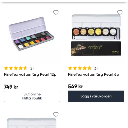
(3
)
(6
)
FineTec vattenfärg Pearl 12p
FineTec vattenfärg Pearl 6p
549 kr
749 kr
Slut online
Lägg i varukorgen
Hitta i butik