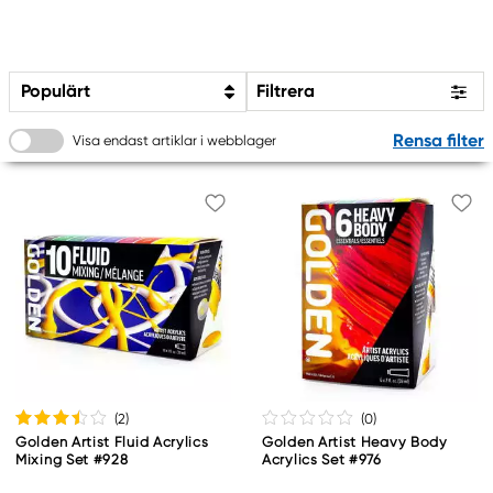
Populärt
Filtrera
Rensa filter
Visa endast artiklar i webblager
(2
)
(0
)
Golden Artist Fluid Acrylics
Golden Artist Heavy Body
Mixing Set #928
Acrylics Set #976