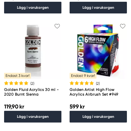
Lägg i varukorgen
Lägg i varukorgen
Endast 3 kvar!
Endast 9 kvar!
(2
)
(2
)
Golden Fluid Acrylics 30 ml -
Golden Artist High Flow
2020 Burnt Sienna
Acrylics Airbrush Set #949
119,90 kr
599 kr
Lägg i varukorgen
Lägg i varukorgen