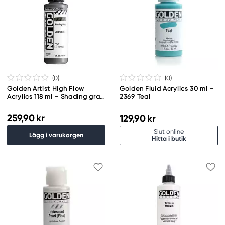
(0
)
(0
)
Golden Artist High Flow
Golden Fluid Acrylics 30 ml -
Acrylics 118 ml – Shading gray
2369 Teal
#8564 series 1
259,90 kr
129,90 kr
Slut online
Lägg i varukorgen
Hitta i butik