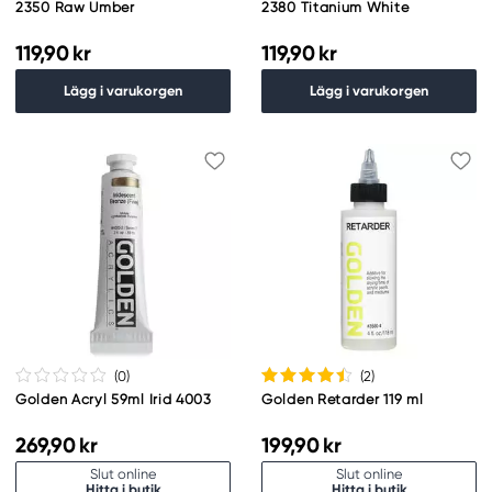
2350 Raw Umber
2380 Titanium White
119,90 kr
119,90 kr
Lägg i varukorgen
Lägg i varukorgen
(0
)
(2
)
Golden Acryl 59ml Irid 4003
Golden Retarder 119 ml
269,90 kr
199,90 kr
Slut online
Slut online
Hitta i butik
Hitta i butik