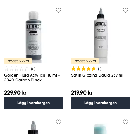
Endast 3 kvar!
Endast 5 kvar!
(0
)
(1
)
Golden Fluid Acrylics 118 ml -
Satin Glazing Liquid 237 ml
2040 Carbon Black
229,90 kr
219,90 kr
Lägg i varukorgen
Lägg i varukorgen