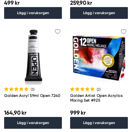
499 kr
259,90 kr
Lägg i varukorgen
Lägg i varukorgen
(3
)
(2
)
Golden Acryl 59ml Open 7240
Golden Artist Open Acrylics
Mixing Set #925
164,90 kr
999 kr
Lägg i varukorgen
Lägg i varukorgen