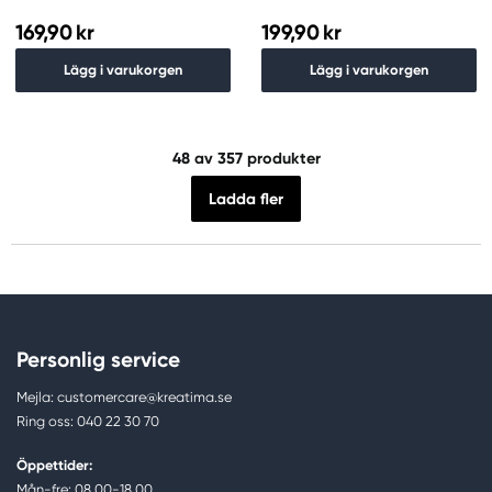
Chromium
169,90 kr
199,90 kr
Lägg i varukorgen
Lägg i varukorgen
48
av 357 produkter
Ladda fler
Personlig service
Mejla: customercare@kreatima.se
Ring oss: 040 22 30 70
Öppettider:
Mån-fre: 08.00-18.00