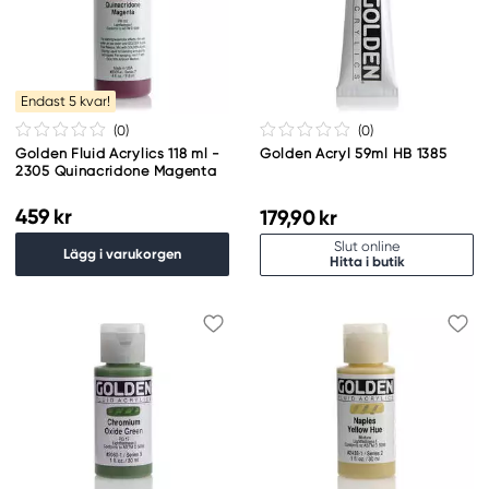
Endast 5 kvar!
(0
)
(0
)
Golden Fluid Acrylics 118 ml -
Golden Acryl 59ml HB 1385
2305 Quinacridone Magenta
459 kr
179,90 kr
Slut online
Lägg i varukorgen
Hitta i butik