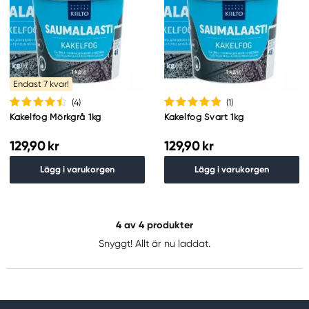
Endast 7 kvar!
(4
)
(1
)
Kakelfog Mörkgrå 1kg
Kakelfog Svart 1kg
129,90 kr
129,90 kr
Lägg i varukorgen
Lägg i varukorgen
4
av 4 produkter
Snyggt! Allt är nu laddat.