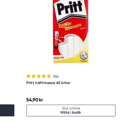
(14
)
Pritt häftmassa 65 bitar
54,90 kr
Slut online
Hitta i butik