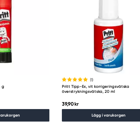
(1
)
3 g
Pritt Tipp-Ex, vit korrigeringsvätska
överstrykningsvätska, 20 ml
39,90 kr
varukorgen
Lägg i varukorgen