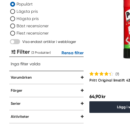
Populärt
Lägsta pris
Högsta pris
Bäst recensioner
Flest recensioner
Visa endast artiklar i webblager
Filter
Rensa filter
(
Produkter
)
Inga filter valda
(7
)
Varumärken
Pritt Original limstift 4
Färger
64,90 kr
Serier
Lägg i 
Aktiviteter