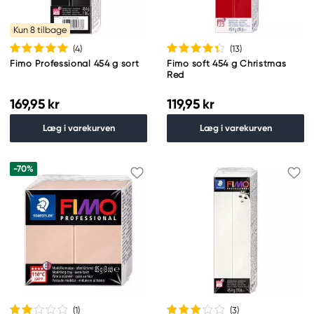
Kun 8 tilbage
(4
)
(13
)
Fimo Professional 454 g sort
Fimo soft 454 g Christmas
Red
169,95 kr
119,95 kr
Læg i varekurven
Læg i varekurven
-70%
(1
)
(3
)