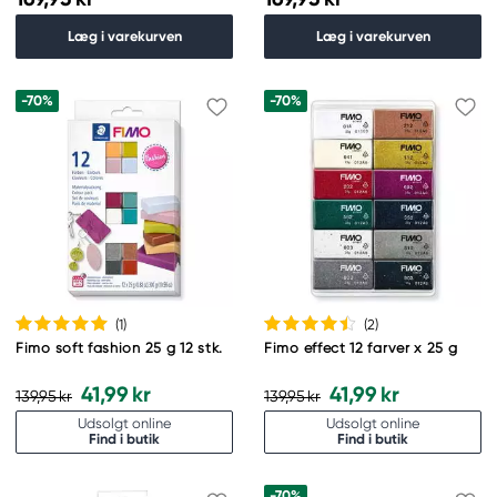
Læg i varekurven
Læg i varekurven
-70%
-70%
(1
)
(2
)
Fimo soft fashion 25 g 12 stk.
Fimo effect 12 farver x 25 g
41,99 kr
41,99 kr
139,95 kr
139,95 kr
Udsolgt online
Udsolgt online
Find i butik
Find i butik
-70%