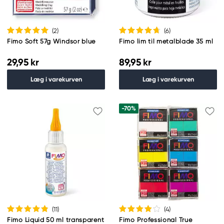
(2
)
(6
)
Fimo Soft 57g Windsor blue
Fimo lim til metalblade 35 ml
29,95 kr
89,95 kr
Læg i varekurven
Læg i varekurven
-70%
(11
)
(4
)
Fimo Liquid 50 ml transparent
Fimo Professional True