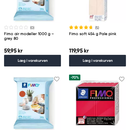
(0
)
(5
)
Fimo air modeller 1000 g –
Fimo soft 454 g Pale pink
grey 80
59,95 kr
119,95 kr
Læg i varekurven
Læg i varekurven
-70%