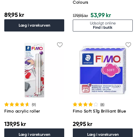
Colours
89,95 kr
53,99 kr
179,95 kr
Udsolgt online
Læg i varekurven
Find i butik
(9
)
(8
)
Fimo acrylic roller
Fimo Soft 57g Brilliant Blue
139,95 kr
29,95 kr
Læg i varekurven
Læg i varekurven