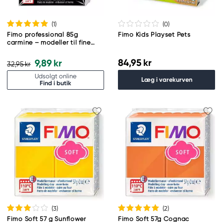
(1
)
(0
)
Fimo professional 85g
Fimo Kids Playset Pets
carmine – modeller til fine
detaljer
84,95 kr
9,89 kr
32,95 kr
Udsolgt online
Læg i varekurven
Find i butik
(3
)
(2
)
Fimo Soft 57 g Sunflower
Fimo Soft 57g Cognac