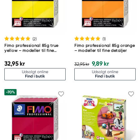
(2
)
(1
)
Fimo professional 85g true
Fimo professional 85g orange
yellow – modeller til fine
– modeller til fine detaljer
detaljer
32,95 kr
9,89 kr
32,95 kr
Udsolgt online
Udsolgt online
Find i butik
Find i butik
-70%