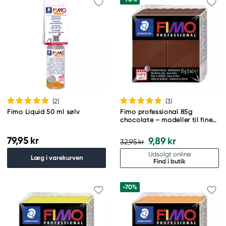
(2
)
(3
)
Fimo Liquid 50 ml sølv
Fimo professional 85g
chocolate – modeller til fine
detaljer
79,95 kr
9,89 kr
32,95 kr
Udsolgt online
Læg i varekurven
Find i butik
-70%