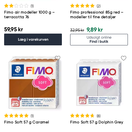
(1
)
(2
)
Fimo air modeller 1000 g –
Fimo professional 85g red –
terracotta 76
modeller til fine detaljer
59,95 kr
9,89 kr
32,95 kr
Udsolgt online
Læg i varekurven
Find i butik
(1
)
(8
)
Fimo Soft 57 g Caramel
Fimo Soft 57 g Dolphin Grey