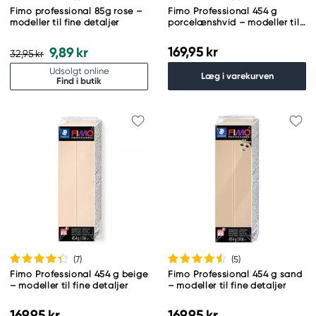
Fimo professional 85g rose –
Fimo Professional 454 g
modeller til fine detaljer
porcelænshvid – modeller til
fine detaljer
169,95 kr
9,89 kr
32,95 kr
Udsolgt online
Læg i varekurven
Find i butik
(7
)
(5
)
Fimo Professional 454 g beige
Fimo Professional 454 g sand
– modeller til fine detaljer
– modeller til fine detaljer
169,95 kr
169,95 kr