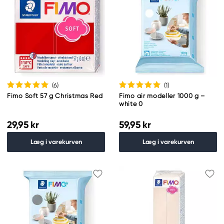
(6
)
(1
)
Fimo Soft 57 g Christmas Red
Fimo air modeller 1000 g –
white 0
29,95 kr
59,95 kr
Læg i varekurven
Læg i varekurven