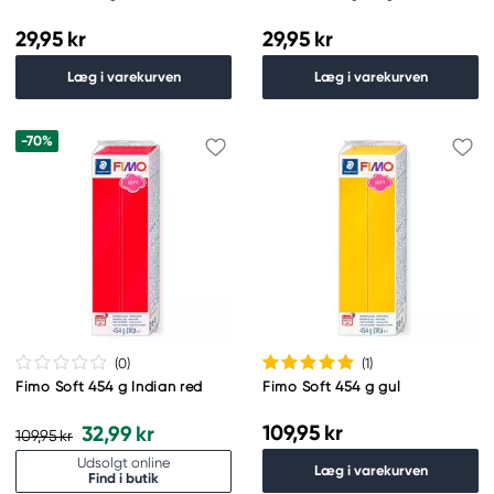
29,95 kr
29,95 kr
Læg i varekurven
Læg i varekurven
-70%
(0
)
(1
)
Fimo Soft 454 g Indian red
Fimo Soft 454 g gul
109,95 kr
32,99 kr
109,95 kr
Udsolgt online
Læg i varekurven
Find i butik