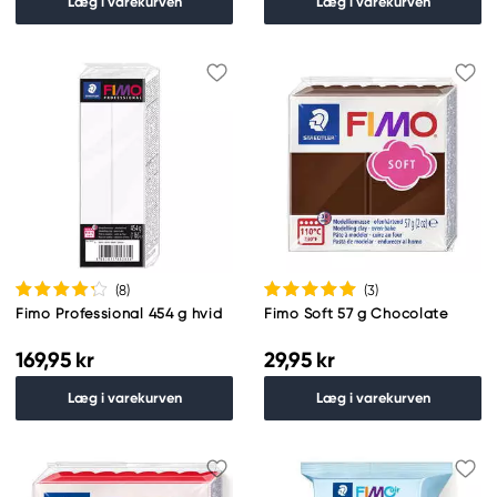
Læg i varekurven
Læg i varekurven
(8
)
(3
)
Fimo Professional 454 g hvid
Fimo Soft 57 g Chocolate
169,95 kr
29,95 kr
Læg i varekurven
Læg i varekurven