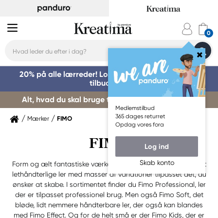
20% på alle lærreder! Log på for at benytte dig af
tilbuddet »
Alt, hvad du skal bruge til kursusstart – køb her »
Medlemstilbud
365 dages returret
Mærker
FIMO
Opdag vores fora
FIMO
Log ind
Skab konto
Form og ælt fantastiske værker med ler fra Fimo. Fimo er det
lethåndterlige ler med masser af variationer tilpasset det, du
ønsker at skabe. I sortimentet finder du Fimo Professional, ler
der er tilpasset professionel brug. Men også Fimo Soft, det
bløde, lidt nemmere håndterbare ler, der også kan blandes
med Fimo Effect. Og for de helt små er der Fimo Kids, der er