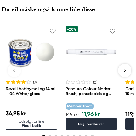
Du vil måske også kunne lide disse
-20%
(7
)
(0
)
Revell hobbymaling 14 ml
Panduro Colour Marker
Danie
– 04 White/gloss
Brush, penselspids og
15 ml
skråskåret spids – Warm
grey 1 WG1
Member Treat
34,95 kr
11,96 kr
119,
14,95 kr
Udsolgt online
Læg i varekurven
Find i butik