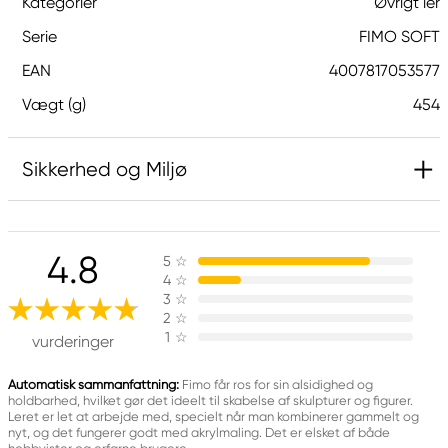
Kategorier
Øvrigt ler
Serie
FIMO SOFT
EAN
4007817053577
Vægt (g)
454
Sikkerhed og Miljø
Ansvarlig EU
4.8
5
☆
FIMO
4
☆
STEADTLER Mars BMbH & CO. KG
3
☆
MOOSAECKERstr. 3
2
☆
1
☆
90427 Nuernberg, Germany
vurderinger
Info_EN.CA@staedtler.com
+49(0)9911
Automatisk sammanfattning:
Fimo får ros for sin alsidighed og
holdbarhed, hvilket gør det ideelt til skabelse af skulpturer og figurer.
Leret er let at arbejde med, specielt når man kombinerer gammelt og
nyt, og det fungerer godt med akrylmaling. Det er elsket af både