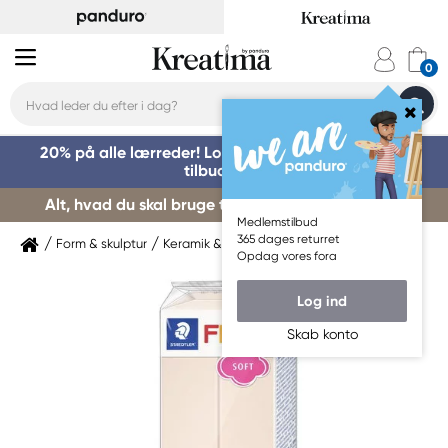
20% på alle lærreder! Log på for at benytte dig af
tilbuddet »
Alt, hvad du skal bruge til kursusstart – køb her »
Medlemstilbud
365 dages returret
Form & skulptur
Keramik & ler
Ovnhærdende ler
Opdag vores fora
Log ind
Skab konto