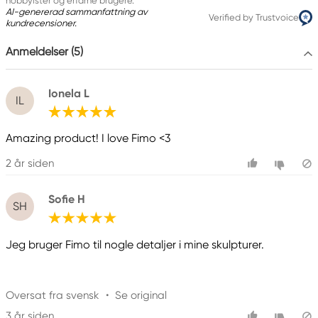
hobbyister og erfarne brugere.
AI-genererad sammanfattning av
Verified by Trustvoice
kundrecensioner.
Anmeldelser (5)
Ionela L
IL
Amazing product! I love Fimo <3
2 år siden
Sofie H
SH
Jeg bruger Fimo til nogle detaljer i mine skulpturer.
Oversat fra svensk
•
Se original
3 år siden