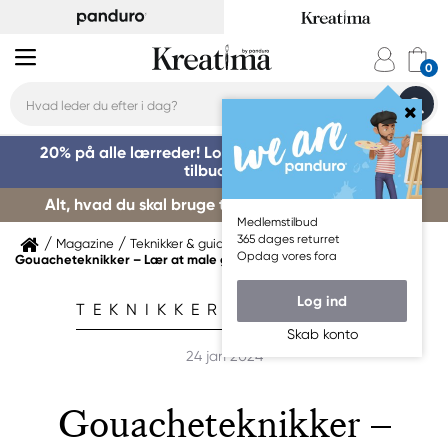
20% på alle lærreder! Log på for at benytte dig af
tilbuddet »
Alt, hvad du skal bruge til kursusstart – køb her »
Medlemstilbud
365 dages returret
Magazine
Teknikker & guides
Opdag vores fora
Gouacheteknikker – Lær at male gouache!
Log ind
TEKNIKKER & GUIDES
Skab konto
24 jan 2024
Gouacheteknikker –