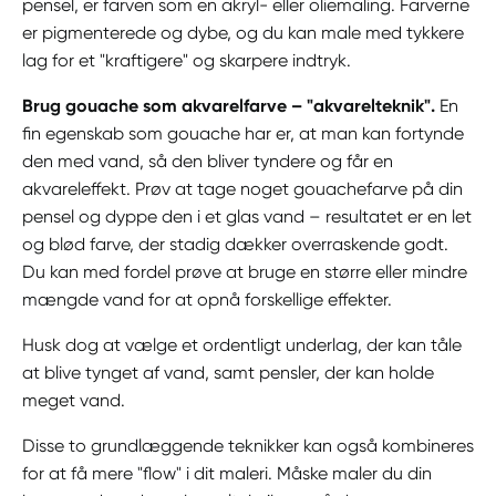
pensel, er farven som en akryl- eller oliemaling. Farverne
er pigmenterede og dybe, og du kan male med tykkere
lag for et "kraftigere" og skarpere indtryk.
Brug gouache som akvarelfarve – "akvarelteknik".
En
fin egenskab som gouache har er, at man kan fortynde
den med vand, så den bliver tyndere og får en
akvareleffekt. Prøv at tage noget gouachefarve på din
pensel og dyppe den i et glas vand – resultatet er en let
og blød farve, der stadig dækker overraskende godt.
Du kan med fordel prøve at bruge en større eller mindre
mængde vand for at opnå forskellige effekter.
Husk dog at vælge et ordentligt underlag, der kan tåle
at blive tynget af vand, samt pensler, der kan holde
meget vand.
Disse to grundlæggende teknikker kan også kombineres
for at få mere "flow" i dit maleri. Måske maler du din