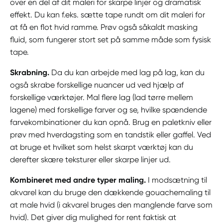
over en del af dit maleri for skarpe linjer og dramatisk
effekt. Du kan f.eks. sætte tape rundt om dit maleri for
at få en flot hvid ramme. Prøv også såkaldt masking
fluid, som fungerer stort set på samme måde som fysisk
tape.
Skrabning.
Da du kan arbejde med lag på lag, kan du
også skrabe forskellige nuancer ud ved hjælp af
forskellige værktøjer. Mal flere lag (lad tørre mellem
lagene) med forskellige farver og se, hvilke spændende
farvekombinationer du kan opnå. Brug en paletkniv eller
prøv med hverdagsting som en tandstik eller gaffel. Ved
at bruge et hvilket som helst skarpt værktøj kan du
derefter skære teksturer eller skarpe linjer ud.
Kombineret med andre typer maling.
I modsætning til
akvarel kan du bruge den dækkende gouachemaling til
at male hvid (i akvarel bruges den manglende farve som
hvid). Det giver dig mulighed for rent faktisk at