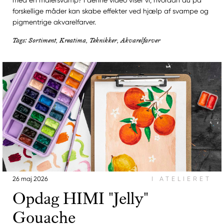
med en malersvamp? I denne video viser vi, hvordan du på
forskellige måder kan skabe effekter ved hjælp af svampe og
pigmentrige akvarelfarver.
Tags: Sortiment, Kreatima, Teknikker, Akvarelfarver
26 maj 2026
I ATELIERET
Opdag HIMI "Jelly"
Gouache