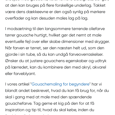
at den kan bruges på flere forskellige underlag. Takket
være dens dækkeevne er den også synlig på mørkere
overflader og kan desuden males lag på lag.
I modsætning til den langsommere tørrende oliefarve
tørrer gouache hurtigt, hvilket gør det nemt at male
eventuelle fejl over eller skabe dimensioner med skygger.
Når farven er tørret, ser den næsten helt ud, som den
gjorde i sin tube, så du kan undgå farveoverraskelser.
Ønsker du at justere gouachens egenskaber og udtryk
på lærredet, kan du kombinere den med akryl, akvarel
eller farveblyant.
I vores artikel "
Gouachemaling for begyndere
" har vi
blandt andet beskrevet, hvad du kan få brug for, når du
skal i gang med at male med den spændende
gouachefarve. Tag gerne et kig på den for at få
inspiration og tip til, hvad du skal købe, inden du