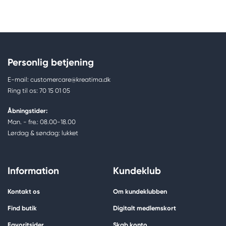
Information
Contains: Hydrocarbons, C11-C12, isoalkanes, <2%
aromatics
Ansvarlig EU
Personlig betjening
E-mail: customercare@kreatima.dk
Daler-Rowney
Ring til os: 70 15 01 05
FILA S.p.A Via XXV
Aprile 5
Åbningstider:
20016 Pero (MI) Italy
Man. - fre.: 08.00-18.00
fila@fila.it
Lørdag & søndag: lukket
+3902381051
Information
Kundeklub
Kontakt os
Om kundeklubben
Find butik
Digitalt medlemskort
Favoritsider
Skab konto