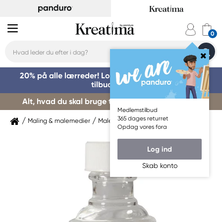
20% på alle lærreder! Log på for at benytte dig af
tilbuddet »
Alt, hvad du skal bruge til kursusstart – køb her »
Medlemstilbud
365 dages returret
Maling & malemedier
Malemedium
Oliemedium
Opdag vores fora
Log ind
Skab konto