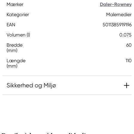
Mærker
Daler-Rowney
Kategorier
Malemedier
EAN
5011385919196
Volumen (l)
0.075
Bredde
60
(mm)
Længde
110
(mm)
Sikkerhed og Miljø
Kan forårsage langvarige skadelige virkninger for
vandlevende organismer.
Brandfarlig væske og damp.
Gentagen kontakt kan give tør eller revnet hud.
Kan være livsfarligt, hvis det indtages og kommer