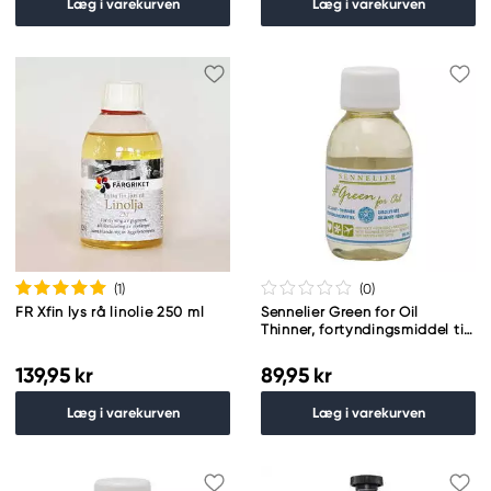
Læg i varekurven
Læg i varekurven
(1
)
(0
)
FR Xfin lys rå linolie 250 ml
Sennelier Green for Oil
Thinner, fortyndingsmiddel til
oliemaling, 100 ml
139,95 kr
89,95 kr
Læg i varekurven
Læg i varekurven