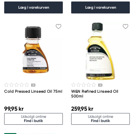
Læg i varekurven
Læg i varekurven
(0
)
(0
)
Cold Pressed Linseed Oil 75ml
W&N Refined Linseed Oil
500ml
99,95 kr
259,95 kr
Udsolgt online
Udsolgt online
Find i butik
Find i butik