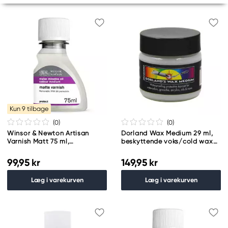
Kun 9 tilbage
(0
)
(0
)
Winsor & Newton Artisan
Dorland Wax Medium 29 ml,
Varnish Matt 75 ml,
beskyttende voks/cold wax
beskyttende mat lak
til mange typer maling
99,95 kr
149,95 kr
Læg i varekurven
Læg i varekurven