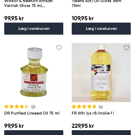
Winsor & Newton Artisan
Talens Acr/Oil Gloss Varn
Varnish Gloss 75 ml,
75ml
beskyttende blank lak
99,95 kr
109,95 kr
Læg i varekurven
Læg i varekurven
(2
)
(4
)
DR Purified Linseed Oil 75 ml
FR Xfin lys rå linolie 1 l
99,95 kr
229,95 kr