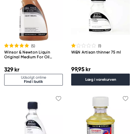
(5
)
(1
)
Winsor & Newton Liquin
W&N Artisan thinner 75 ml
Original Medium For Oil
Colour 500 ml
99,95 kr
329 kr
Udsolgt online
Læg i varekurven
Find i butik