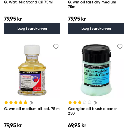
G. Wat. Mix Stand Oil 75ml
G. wm oil fast dry medium
75ml
79,95 kr
79,95 kr
Læg i varekurven
Læg i varekurven
(1
)
(1
)
G. wm oil medium oil col. 75 m
Georgian oil brush cleaner
250
79,95 kr
69,95 kr