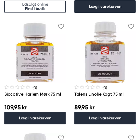
Udsolgt online
Læg i varekurven
Find i butik
(0
)
(0
)
Siccative Harlem Mørk 75 ml
Talens Linolie Kogt 75 ml
109,95 kr
89,95 kr
Læg i varekurven
Læg i varekurven