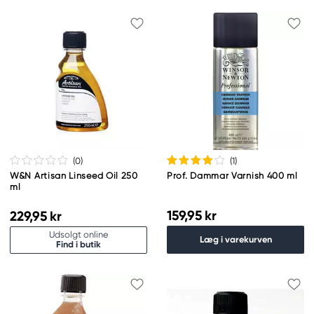
(0
)
(1
)
W&N Artisan Linseed Oil 250
Prof. Dammar Varnish 400 ml
ml
159,95 kr
229,95 kr
Udsolgt online
Læg i varekurven
Find i butik