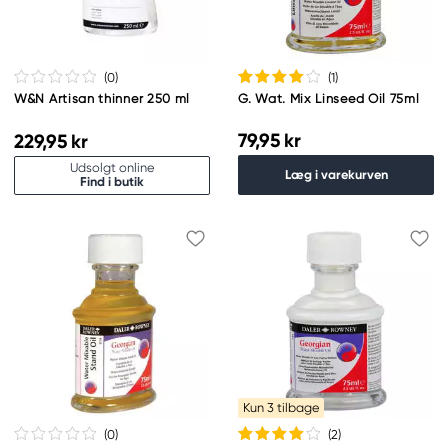
(0
)
(1
)
W&N Artisan thinner 250 ml
G. Wat. Mix Linseed Oil 75ml
79,95 kr
229,95 kr
Udsolgt online
Læg i varekurven
Find i butik
Kun 3 tilbage
(0
)
(2
)