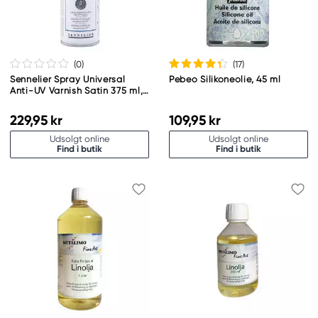
(0
)
(17
)
Sennelier Spray Universal
Pebeo Silikoneolie, 45 ml
Anti-UV Varnish Satin 375 ml,
beskyttende lak til oliemaling
og akrylfarve
229,95 kr
109,95 kr
Udsolgt online
Udsolgt online
Find i butik
Find i butik