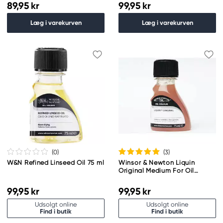
89,95 kr
99,95 kr
Læg i varekurven
Læg i varekurven
(0
)
(3
)
W&N Refined Linseed Oil 75 ml
Winsor & Newton Liquin
Original Medium For Oil
Colour 75 ml
99,95 kr
99,95 kr
Udsolgt online
Udsolgt online
Find i butik
Find i butik