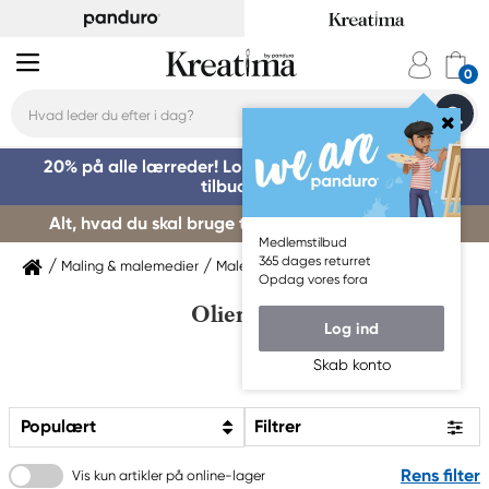
20% på alle lærreder! Log på for at benytte dig af
tilbuddet »
Alt, hvad du skal bruge til kursusstart – køb her »
Medlemstilbud
365 dages returret
Maling & malemedier
Malemedium
Oliemedium
Opdag vores fora
Oliemedium
Log ind
Skab konto
Populært
Filtrer
Rens filter
Vis kun artikler på online-lager