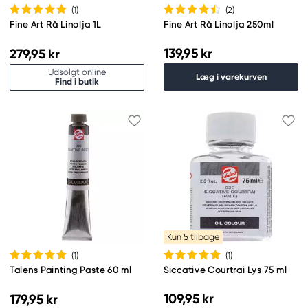
(1
)
(2
)
Fine Art Rå Linolja 1L
Fine Art Rå Linolja 250ml
139,95 kr
279,95 kr
Udsolgt online
Læg i varekurven
Find i butik
Kun 5 tilbage
(1
)
(1
)
Talens Painting Paste 60 ml
Siccative Courtrai Lys 75 ml
109,95 kr
179,95 kr