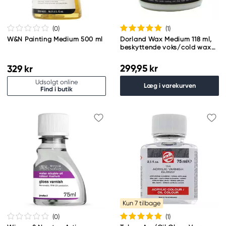
(0
)
(1
)
W&N Painting Medium 500 ml
Dorland Wax Medium 118 ml,
beskyttende voks/cold wax
til mange typer maling
299,95 kr
329 kr
Udsolgt online
Læg i varekurven
Find i butik
Kun 7 tilbage
(0
)
(1
)