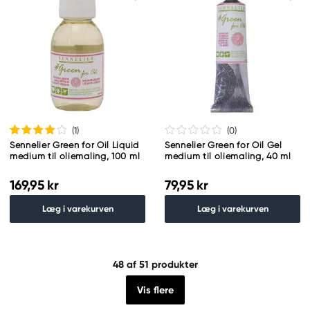
(1
)
(0
)
Sennelier Green for Oil Liquid
Sennelier Green for Oil Gel
medium til oliemaling, 100 ml
medium til oliemaling, 40 ml
169,95 kr
79,95 kr
Læg i varekurven
Læg i varekurven
48
af 51 produkter
Vis flere