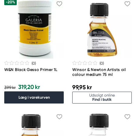
-20%
(0
)
(0
)
W&N Black Gesso Primer 1L
Winsor & Newton Artists oil
colour medium 75 ml
319,20 kr
99,95 kr
399 kr
Udsolgt online
Læg i varekurven
Find i butik