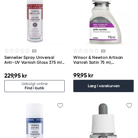
(0
)
(0
)
Sennelier Spray Universal
Winsor & Newton Artisan
Anti-UV Varnish Gloss 375 ml,
Varnish Satin 75 ml,
blank beskyttende lak til
beskyttende satinlak
oliemaling og akrylfarve
99,95 kr
229,95 kr
Udsolgt online
Læg i varekurven
Find i butik