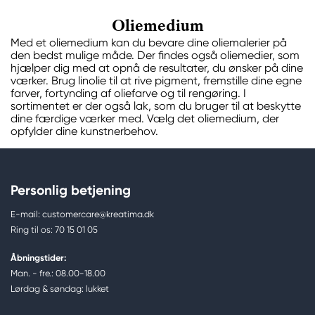
Oliemedium
Med et oliemedium kan du bevare dine oliemalerier på
den bedst mulige måde. Der findes også oliemedier, som
hjælper dig med at opnå de resultater, du ønsker på dine
værker. Brug linolie til at rive pigment, fremstille dine egne
farver, fortynding af oliefarve og til rengøring. I
sortimentet er der også lak, som du bruger til at beskytte
dine færdige værker med. Vælg det oliemedium, der
opfylder dine kunstnerbehov.
Personlig betjening
E-mail: customercare@kreatima.dk
Ring til os: 70 15 01 05
Åbningstider:
Man. - fre.: 08.00-18.00
Lørdag & søndag: lukket