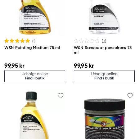
(1
)
(0
)
W&N Painting Medium 75 ml
W&N Sansodor penselrens 75
ml
99,95 kr
99,95 kr
Udsolgt online
Udsolgt online
Find i butik
Find i butik