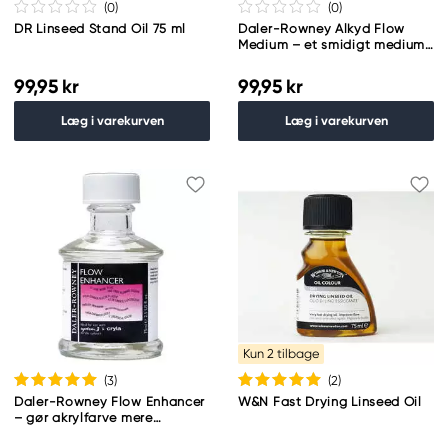
(0
)
(0
)
DR Linseed Stand Oil 75 ml
Daler-Rowney Alkyd Flow
Medium – et smidigt medium
til oliemaling 75 ml
99,95 kr
99,95 kr
Læg i varekurven
Læg i varekurven
Kun 2 tilbage
(3
)
(2
)
Daler-Rowney Flow Enhancer
W&N Fast Drying Linseed Oil
– gør akrylfarve mere
letflydende 75 ml