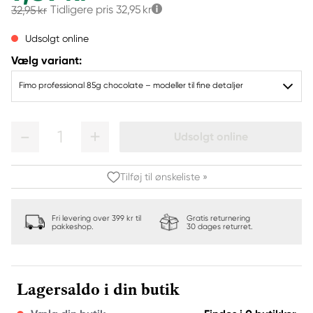
Tidligere pris
32,95 kr
32,95 kr
Udsolgt online
Vælg variant:
Fimo professional 85g chocolate – modeller til fine detaljer
1
Udsolgt online
Tilføj til ønskeliste »
Fri levering over 399 kr til
Gratis returnering
pakkeshop.
30 dages returret.
Lagersaldo i din butik