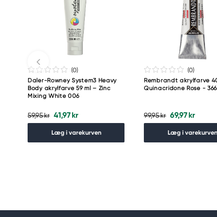
(0
)
(0
)
Daler-Rowney System3 Heavy
Rembrandt akrylfarve 4
Body akrylfarve 59 ml – Zinc
Quinacridone Rose - 36
Mixing White 006
41,97 kr
69,97 kr
59,95 kr
99,95 kr
Læg i varekurven
Læg i varekurve