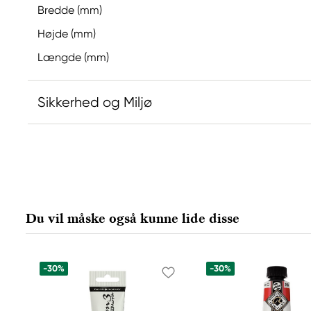
Bredde (mm)
Højde (mm)
Længde (mm)
Sikkerhed og Miljø
Ansvarlig EU
Hermoli
Hahnemühle FineArt GmbH
Hahnestraße 5
Du vil måske også kunne lide disse
37586 Dassel, Germany
info@jhcon.de
+ 49 5561 791-505
-30%
-30%