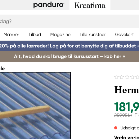
Mærker
Tilbud
Magazine
Lille kunstner
Gavekort
20% på alle lærreder! Log på for at benytte dig af tilbuddet 
Alt, hvad du skal bruge til kursusstart – køb her »
le
Hermo
181,9
Ti
259,95 kr
Udsolgt o
Vælg varia