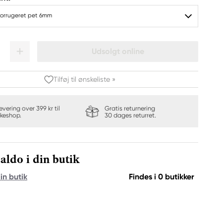
 korrugeret pet 6mm
Udsolgt online
Tilføj til ønskeliste »
levering over 399 kr til
Gratis returnering
keshop.
30 dages returret.
aldo i din butik
in butik
Findes i 0 butikker