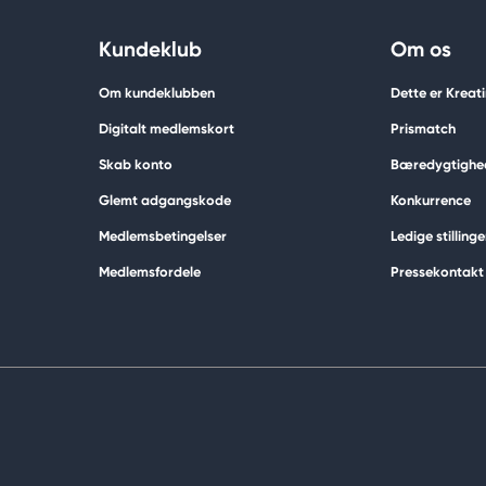
Kundeklub
Om os
Om kundeklubben
Dette er Kreat
Digitalt medlemskort
Prismatch
Skab konto
Bæredygtighe
Glemt adgangskode
Konkurrence
Medlemsbetingelser
Ledige stillinge
Medlemsfordele
Pressekontakt