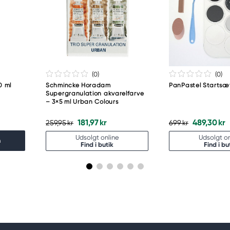
(0
)
(0
)
0 ml
Schmincke Horadam
PanPastel Startsæ
6
Supergranulation akvarelfarve
– 3×5 ml Urban Colours
181,97 kr
489,30 kr
259,95 kr
699 kr
Udsolgt online
Udsolgt on
n
Find i butik
Find i bu