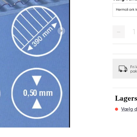
Hermoli ark
1
Fri 
pak
Lagers
Vælg d