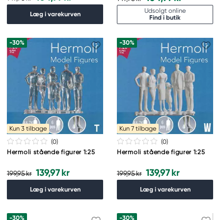
Udsolgt online
Læg i varekurven
Find i butik
-30%
-30%
Kun 3 tilbage
Kun 7 tilbage
(0
)
(0
)
Hermoli stående figurer 1:25
Hermoli stående figurer 1:25
139,97 kr
139,97 kr
199,95 kr
199,95 kr
Læg i varekurven
Læg i varekurven
-30%
-30%