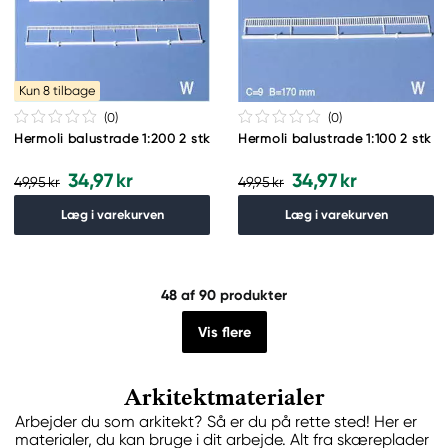
Kun 8 tilbage
(0
)
(0
)
Hermoli balustrade 1:200 2 stk
Hermoli balustrade 1:100 2 stk
34,97 kr
34,97 kr
49,95 kr
49,95 kr
Læg i varekurven
Læg i varekurven
48
af 90 produkter
Vis flere
Arkitektmaterialer
Arbejder du som arkitekt? Så er du på rette sted! Her er
materialer, du kan bruge i dit arbejde. Alt fra skæreplader