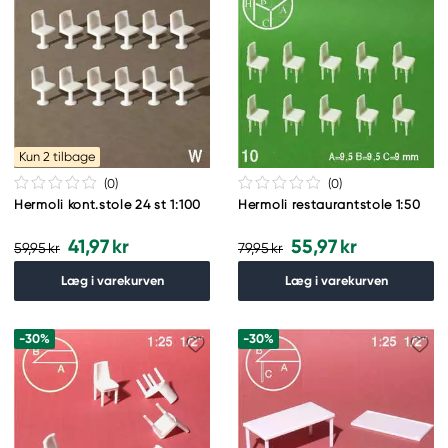
Kun 2 tilbage
(0
)
(0
)
Hermoli kont.stole 24 st 1:100
Hermoli restaurantstole 1:50
41,97 kr
55,97 kr
59,95 kr
79,95 kr
Læg i varekurven
Læg i varekurven
-30%
-30%