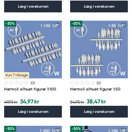
Læg i varekurven
Læg i varekurven
-30%
-30%
Kun 7 tilbage
(0
)
(0
)
Hermoli silhuet figurer 1:100
Hermoli silhuet figurer 1:50
34,97 kr
38,47 kr
49,95 kr
54,95 kr
Læg i varekurven
Læg i varekurven
-30%
-30%