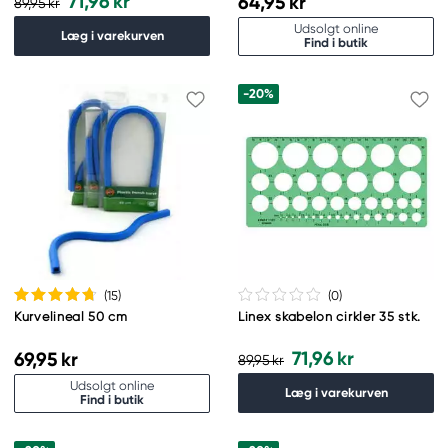
71,96 kr
64,95 kr
89,95 kr
Udsolgt online
Læg i varekurven
Find i butik
-20%
(15
)
(0
)
Kurvelineal 50 cm
Linex skabelon cirkler 35 stk.
71,96 kr
69,95 kr
89,95 kr
Udsolgt online
Læg i varekurven
Find i butik