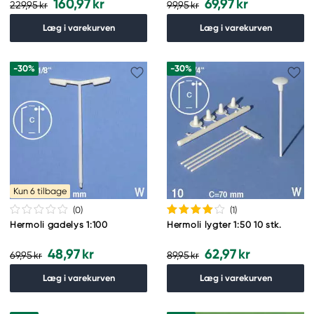
160,97 kr
69,97 kr
229,95 kr
99,95 kr
Læg i varekurven
Læg i varekurven
-30%
-30%
Kun 6 tilbage
(0
)
(1
)
Hermoli gadelys 1:100
Hermoli lygter 1:50 10 stk.
48,97 kr
62,97 kr
69,95 kr
89,95 kr
Læg i varekurven
Læg i varekurven