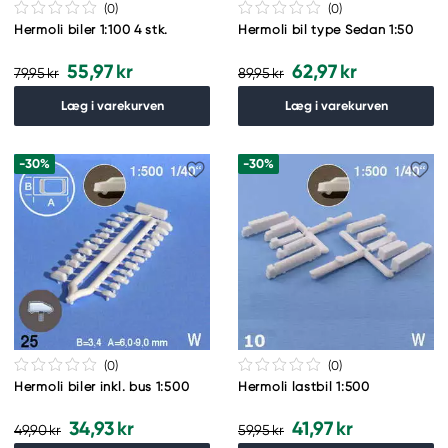
(0
)
(0
)
Hermoli biler 1:100 4 stk.
Hermoli bil type Sedan 1:50
55,97 kr
62,97 kr
79,95 kr
89,95 kr
Læg i varekurven
Læg i varekurven
-30%
-30%
(0
)
(0
)
Hermoli biler inkl. bus 1:500
Hermoli lastbil 1:500
34,93 kr
41,97 kr
49,90 kr
59,95 kr