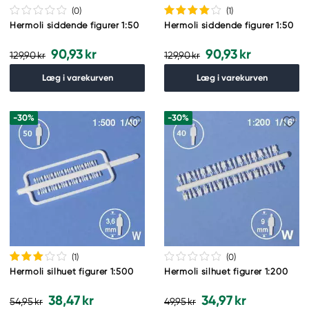
(0
)
(1
)
Hermoli siddende figurer 1:50
Hermoli siddende figurer 1:50
90,93 kr
90,93 kr
129,90 kr
129,90 kr
Læg i varekurven
Læg i varekurven
-30%
-30%
(1
)
(0
)
Hermoli silhuet figurer 1:500
Hermoli silhuet figurer 1:200
38,47 kr
34,97 kr
54,95 kr
49,95 kr