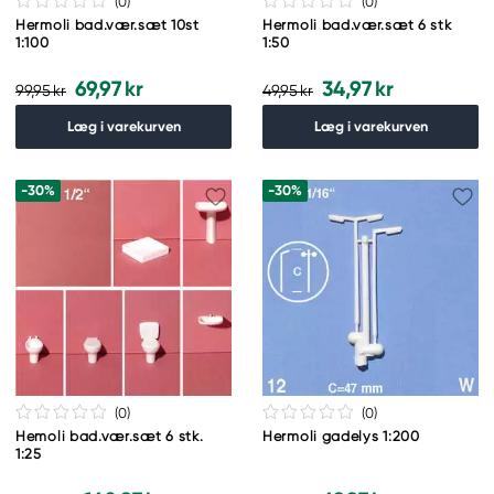
(0
)
(0
)
Hermoli bad.vær.sæt 10st
Hermoli bad.vær.sæt 6 stk
1:100
1:50
69,97 kr
34,97 kr
99,95 kr
49,95 kr
Læg i varekurven
Læg i varekurven
-30%
-30%
(0
)
(0
)
Hemoli bad.vær.sæt 6 stk.
Hermoli gadelys 1:200
1:25