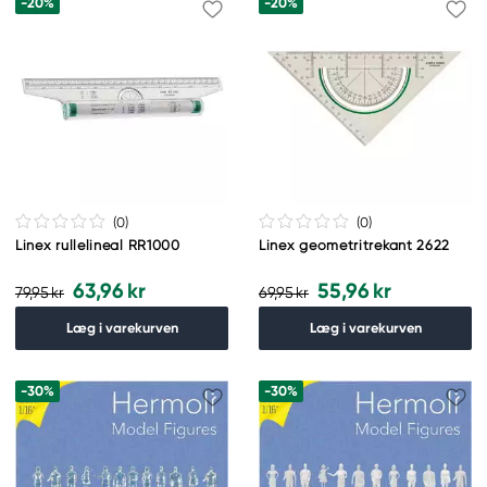
-20%
-20%
(0
)
(0
)
Linex rullelineal RR1000
Linex geometritrekant 2622
63,96 kr
55,96 kr
79,95 kr
69,95 kr
Læg i varekurven
Læg i varekurven
-30%
-30%