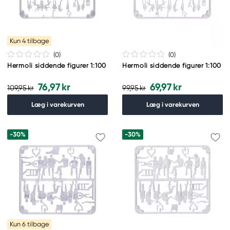
Kun 4 tilbage
(0
)
(0
)
Hermoli siddende figurer 1:100
Hermoli siddende figurer 1:100
76,97 kr
69,97 kr
109,95 kr
99,95 kr
Læg i varekurven
Læg i varekurven
-30%
-30%
Kun 6 tilbage