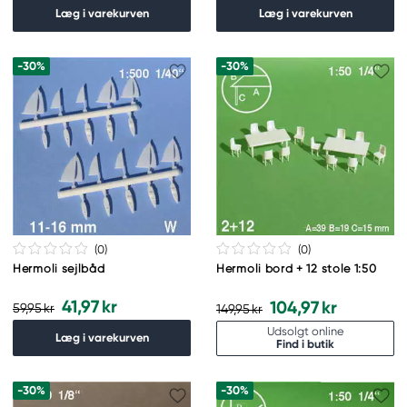
Læg i varekurven
Læg i varekurven
-30%
-30%
(0
)
(0
)
Hermoli sejlbåd
Hermoli bord + 12 stole 1:50
41,97 kr
104,97 kr
59,95 kr
149,95 kr
Udsolgt online
Læg i varekurven
Find i butik
-30%
-30%