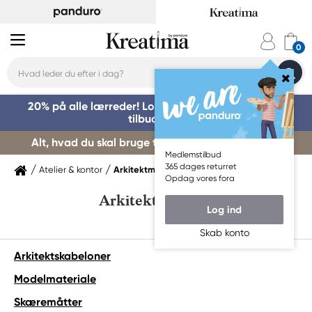
20% på alle lærreder! Log på for at benytte dig af
tilbuddet »
Alt, hvad du skal bruge til kursusstart – køb her »
Medlemstilbud
365 dages returret
Atelier & kontor
Arkitektmaterialer
Opdag vores fora
Arkitektmaterialer
Log ind
Skab konto
Arkitektskabeloner
Modelmateriale
Skæremåtter