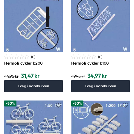
(0
)
(0
)
Hermoli cykler 1:200
Hermoli cykler 1:100
31,47 kr
34,97 kr
44,95 kr
49,95 kr
Læg i varekurven
Læg i varekurven
-30%
-30%