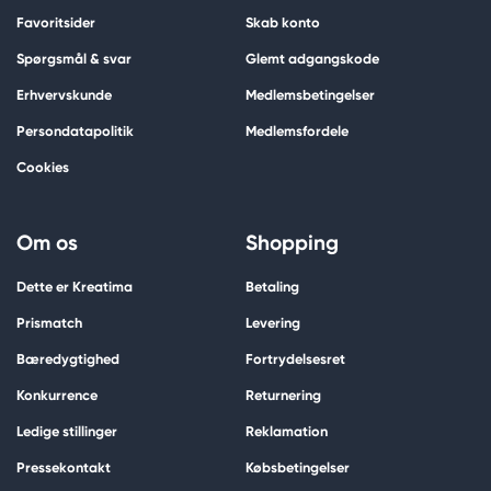
Favoritsider
Skab konto
Spørgsmål & svar
Glemt adgangskode
Erhvervskunde
Medlemsbetingelser
Persondatapolitik
Medlemsfordele
Cookies
Om os
Shopping
Dette er Kreatima
Betaling
Prismatch
Levering
Bæredygtighed
Fortrydelsesret
Konkurrence
Returnering
Ledige stillinger
Reklamation
Pressekontakt
Købsbetingelser