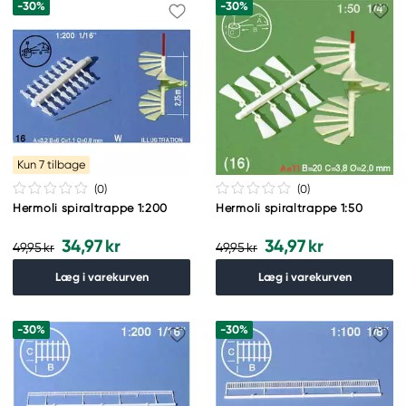
-30%
-30%
Kun 7 tilbage
(0
)
(0
)
Hermoli spiraltrappe 1:200
Hermoli spiraltrappe 1:50
34,97 kr
34,97 kr
49,95 kr
49,95 kr
Læg i varekurven
Læg i varekurven
-30%
-30%