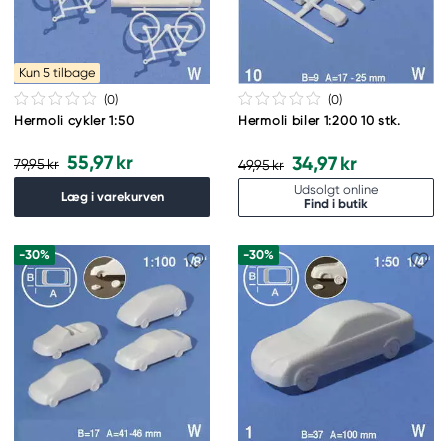
Kun 5 tilbage
(0
)
(0
)
Hermoli cykler 1:50
Hermoli biler 1:200 10 stk.
55,97 kr
34,97 kr
79,95 kr
49,95 kr
Udsolgt online
Læg i varekurven
Find i butik
-30%
-30%