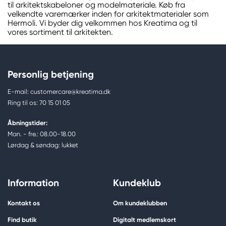
til arkitektskabeloner og modelmateriale. Køb fra
velkendte varemærker inden for arkitektmaterialer som
Hermoli. Vi byder dig velkommen hos Kreatima og til
vores sortiment til arkitekten.
Personlig betjening
E-mail: customercare@kreatima.dk
Ring til os: 70 15 01 05
Åbningstider:
Man. - fre.: 08.00-18.00
Lørdag & søndag: lukket
Information
Kundeklub
Kontakt os
Om kundeklubben
Find butik
Digitalt medlemskort