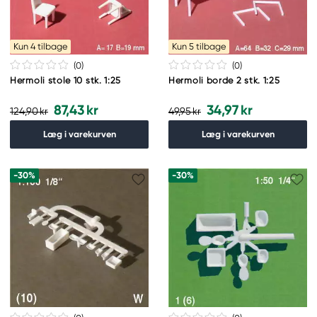
Kun 4 tilbage
Kun 5 tilbage
(0
)
(0
)
Hermoli stole 10 stk. 1:25
Hermoli borde 2 stk. 1:25
87,43 kr
34,97 kr
124,90 kr
49,95 kr
Læg i varekurven
Læg i varekurven
-30%
-30%