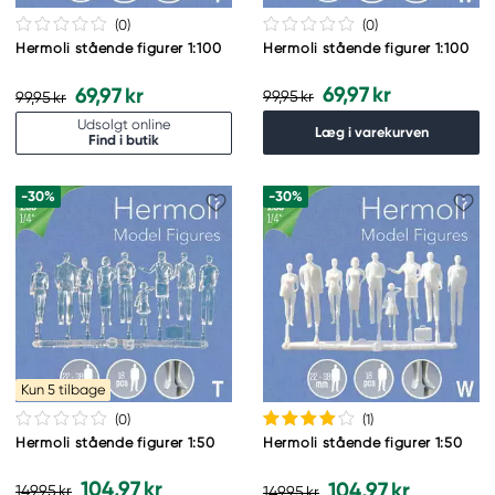
(0
)
(0
)
Hermoli stående figurer 1:100
Hermoli stående figurer 1:100
69,97 kr
69,97 kr
99,95 kr
99,95 kr
Udsolgt online
Læg i varekurven
Find i butik
-30%
-30%
Kun 5 tilbage
(0
)
(1
)
Hermoli stående figurer 1:50
Hermoli stående figurer 1:50
104,97 kr
104,97 kr
149,95 kr
149,95 kr