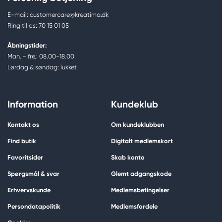
E-mail: customercare@kreatima.dk
Ring til os: 70 15 01 05
Åbningstider:
Man. - fre.: 08.00-18.00
Lørdag & søndag: lukket
Information
Kundeklub
Kontakt os
Om kundeklubben
Find butik
Digitalt medlemskort
Favoritsider
Skab konto
Spørgsmål & svar
Glemt adgangskode
Erhvervskunde
Medlemsbetingelser
Persondatapolitik
Medlemsfordele