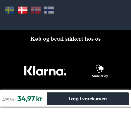
Køb og betal sikkert hos os
34,97 kr
Læg i varekurven
49,95 kr
Til kassen
© Copyright 2026 Kreatima, PANDURO HOBBY A/S 2024 CVR