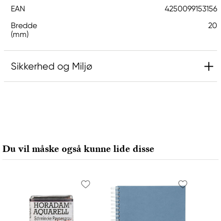
EAN
4250099153156
Bredde
20
(mm)
Sikkerhed og Miljø
Ansvarlig EU
Hermoli
Hahnemühle FineArt GmbH
Hahnestraße 5
Du vil måske også kunne lide disse
37586 Dassel, Germany
info@jhcon.de
+ 49 5561 791-505