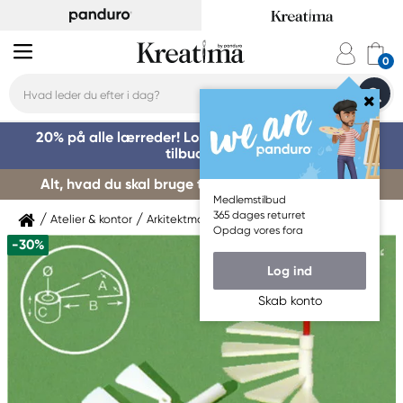
20% på alle lærreder! Log på for at benytte dig af
tilbuddet »
Alt, hvad du skal bruge til kursusstart – køb her »
Medlemstilbud
365 dages returret
Atelier & kontor
Arkitektmaterialer
Modelmateriale
Opdag vores fora
-30%
Log ind
Skab konto