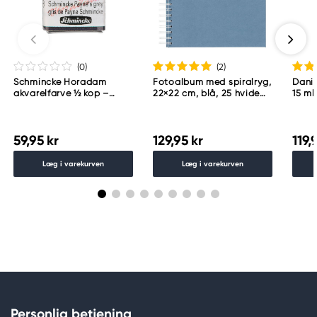
(0
)
(2
)
Schmincke Horadam
Fotoalbum med spiralryg,
Danie
akvarelfarve ½ kop –
22×22 cm, blå, 25 hvide
15 ml
Schmincke Payne´s grey
ark, 225 g/m²
783
59,95 kr
129,95 kr
119,
Læg i varekurven
Læg i varekurven
Personlig betjening