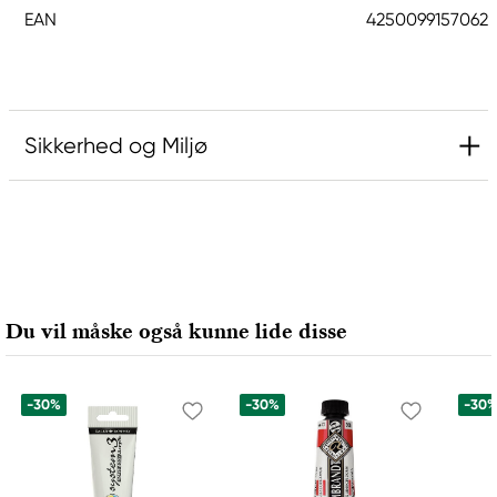
EAN
4250099157062
Sikkerhed og Miljø
Ansvarlig EU
Hermoli
Hahnemühle FineArt GmbH
Hahnestraße 5
Du vil måske også kunne lide disse
37586 Dassel, Germany
info@jhcon.de
+ 49 5561 791-505
-30%
-30%
-30