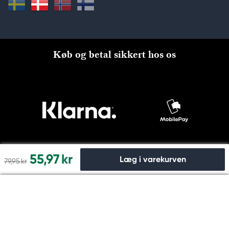
Køb og betal sikkert hos os
55,97 kr
Læg i varekurven
79,95 kr
Til kassen
© Copyright 2026 Kreatima, PANDURO HOBBY A/S 2024 CVR
nr: 31753112