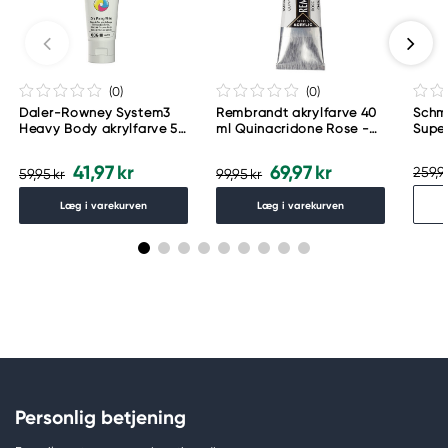
(0
)
(0
)
Daler-Rowney System3
Rembrandt akrylfarve 40
Schm
Heavy Body akrylfarve 59
ml Quinacridone Rose -
Supe
ml – Zinc Mixing White
366
akvar
006
Urba
41,97 kr
69,97 kr
259,9
59,95 kr
99,95 kr
Læg i varekurven
Læg i varekurven
Personlig betjening