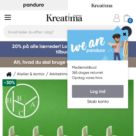
20% på alle lærreder! Log på for at benytte dig af
tilbuddet »
Alt, hvad du skal bruge til kursusstart – køb her »
Medlemstilbud
365 dages returret
Atelier & kontor
Arkitektmaterialer
Modelmateriale
Opdag vores fora
-30%
Log ind
Skab konto