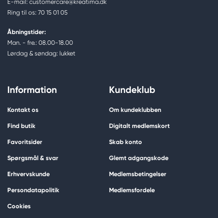
E-mail: customercare@kreatima.dk
Ring til os: 70 15 01 05
Åbningstider:
Man. - fre.: 08.00-18.00
Lørdag & søndag: lukket
Information
Kundeklub
Kontakt os
Om kundeklubben
Find butik
Digitalt medlemskort
Favoritsider
Skab konto
Spørgsmål & svar
Glemt adgangskode
Erhvervskunde
Medlemsbetingelser
Persondatapolitik
Medlemsfordele
Cookies