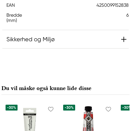
EAN
4250099152838
Bredde
6
(mm)
Sikkerhed og Miljø
Ansvarlig EU
Hermoli
Hahnemühle FineArt GmbH
Hahnestraße 5
Du vil måske også kunne lide disse
37586 Dassel, Germany
info@jhcon.de
+ 49 5561 791-505
-30%
-30%
-30