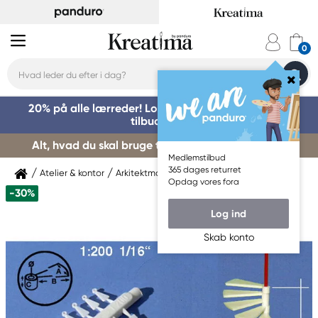
20% på alle lærreder! Log på for at benytte dig af
tilbuddet »
Alt, hvad du skal bruge til kursusstart – køb her »
Medlemstilbud
365 dages returret
Atelier & kontor
Arkitektmaterialer
Modelmateriale
Opdag vores fora
-30%
Log ind
Skab konto