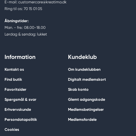
E-mail: customercare@kreatima.dk
Ring til os: 70 15 01 05
Åbningstider:
Man. - fre.: 08.00-18.00
Lørdag & søndag: lukket
Information
Kundeklub
Kontakt os
Om kundeklubben
Find butik
Digitalt medlemskort
Favoritsider
Skab konto
Spørgsmål & svar
Glemt adgangskode
Erhvervskunde
Medlemsbetingelser
Persondatapolitik
Medlemsfordele
Cookies