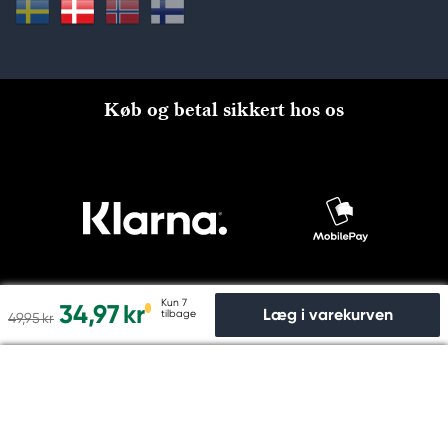
Køb og betal sikkert hos os
Kun 7
34,97 kr
Læg i varekurven
tilbage
49,95 kr
Til kassen
© Copyright 2026 Kreatima, PANDURO HOBBY A/S 2024 CVR
nr: 31753112