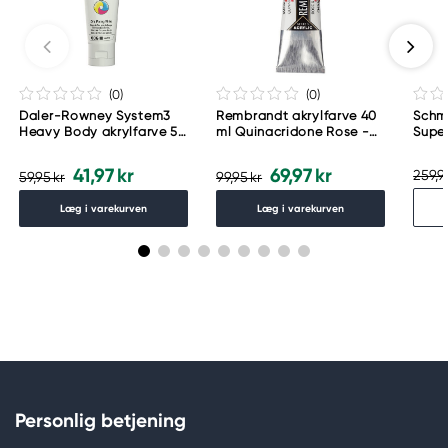
(0
)
(0
)
Daler-Rowney System3
Rembrandt akrylfarve 40
Schm
Heavy Body akrylfarve 59
ml Quinacridone Rose -
Supe
ml – Zinc Mixing White
366
akvar
006
Urba
41,97 kr
69,97 kr
259,9
59,95 kr
99,95 kr
Læg i varekurven
Læg i varekurven
Personlig betjening