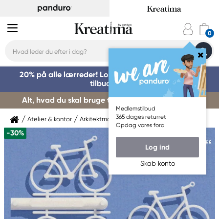
20% på alle lærreder! Log på for at benytte dig af
tilbuddet »
Alt, hvad du skal bruge til kursusstart – køb her »
Medlemstilbud
365 dages returret
Atelier & kontor
Arkitektmaterialer
Modelmateriale
Opdag vores fora
-30%
Log ind
Skab konto