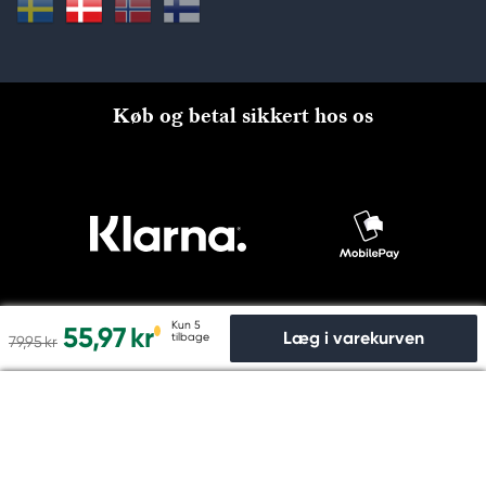
Køb og betal sikkert hos os
Kun 5
55,97 kr
Læg i varekurven
tilbage
79,95 kr
Til kassen
© Copyright 2026 Kreatima, PANDURO HOBBY A/S 2024 CVR
nr: 31753112