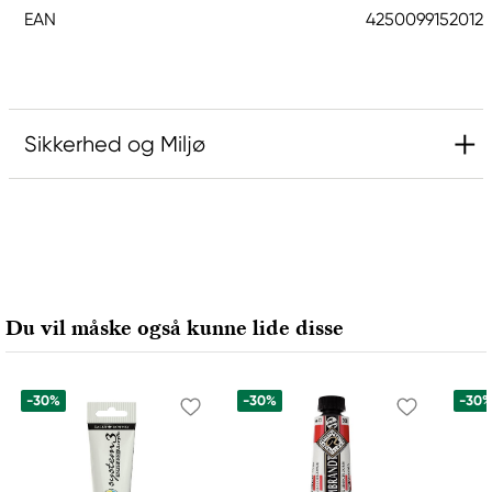
EAN
4250099152012
Sikkerhed og Miljø
Ansvarlig EU
Hermoli
Hahnemühle FineArt GmbH
Hahnestraße 5
Du vil måske også kunne lide disse
37586 Dassel, Germany
info@jhcon.de
+ 49 5561 791-505
-30%
-30%
-30