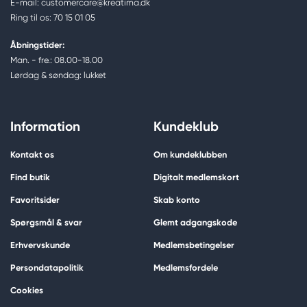
E-mail: customercare@kreatima.dk
Ring til os: 70 15 01 05
Åbningstider:
Man. - fre.: 08.00-18.00
Lørdag & søndag: lukket
Information
Kundeklub
Kontakt os
Om kundeklubben
Find butik
Digitalt medlemskort
Favoritsider
Skab konto
Spørgsmål & svar
Glemt adgangskode
Erhvervskunde
Medlemsbetingelser
Persondatapolitik
Medlemsfordele
Cookies