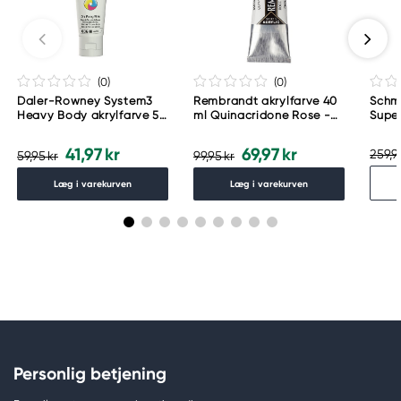
(0
)
(0
)
Daler-Rowney System3
Rembrandt akrylfarve 40
Schm
Heavy Body akrylfarve 59
ml Quinacridone Rose -
Supe
ml – Zinc Mixing White
366
akvar
006
Urba
41,97 kr
69,97 kr
259,9
59,95 kr
99,95 kr
Læg i varekurven
Læg i varekurven
Personlig betjening