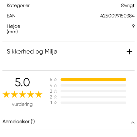
Kategorier
Øvrigt
EAN
4250099150384
Højde
9
(mm)
Sikkerhed og Miljø
Ansvarlig EU
5.0
5
☆
Hermoli
4
☆
Hahnemühle FineArt GmbH
3
☆
Hahnestraße 5
2
☆
1
☆
37586 Dassel, Germany
vurdering
info@jhcon.de
+ 49 5561 791-505
Anmeldelser (1)