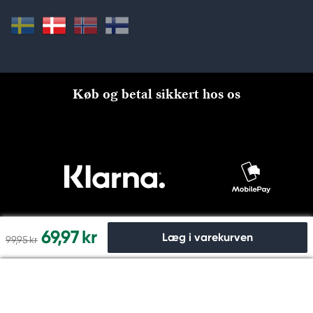
Køb og betal sikkert hos os
69,97 kr
Læg i varekurven
99,95 kr
Til kassen