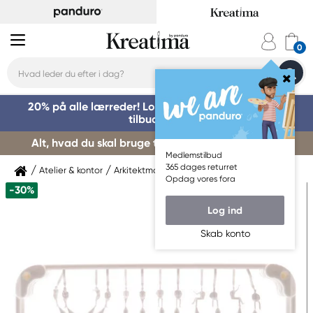
20% på alle lærreder! Log på for at benytte dig af
tilbuddet »
Alt, hvad du skal bruge til kursusstart – køb her »
Medlemstilbud
365 dages returret
Atelier & kontor
Arkitektmaterialer
Modelmateriale
Opdag vores fora
-30%
Log ind
Skab konto