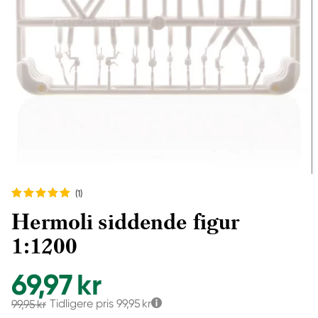
(1
)
Hermoli siddende figur
1:1200
69,97 kr
Tidligere pris
99,95 kr
99,95 kr