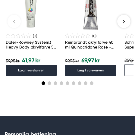
(0
)
(0
)
Daler-Rowney System3
Rembrandt akrylfarve 40
Schm
Heavy Body akrylfarve 59
ml Quinacridone Rose -
Supe
ml – Zinc Mixing White
366
akvar
006
Urba
41,97 kr
69,97 kr
259,9
59,95 kr
99,95 kr
Læg i varekurven
Læg i varekurven
Personlig betjening