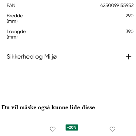
EAN
4250099155952
Bredde
290
(mm)
Længde
390
(mm)
Sikkerhed og Miljø
Ansvarlig EU
Hermoli
Hahnemühle FineArt GmbH
Hahnestraße 5
Du vil måske også kunne lide disse
37586 Dassel, Germany
info@jhcon.de
+ 49 5561 791-505
-20%