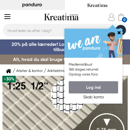
20% på alle lærreder! Log på for at benytte dig af
tilbuddet »
Alt, hvad du skal bruge til kursusstart – køb her »
Medlemstilbud
365 dages returret
Atelier & kontor
Arkitektmaterialer
Modelmateriale
Opdag vores fora
-30%
Log ind
Skab konto