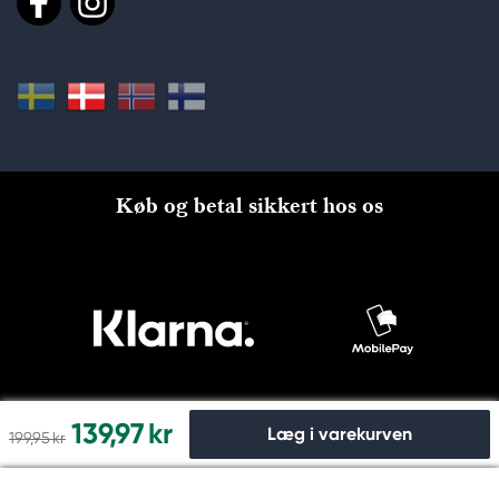
Køb og betal sikkert hos os
139,97 kr
Læg i varekurven
199,95 kr
Til kassen