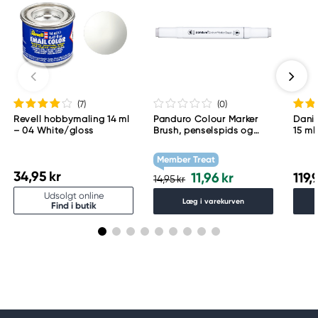
(7
)
(0
)
Revell hobbymaling 14 ml
Panduro Colour Marker
Danie
– 04 White/gloss
Brush, penselspids og
15 ml
skråskåret spids – Warm
grey 1 WG1
Member Treat
34,95 kr
11,96 kr
119,
14,95 kr
Udsolgt online
Læg i varekurven
Find i butik