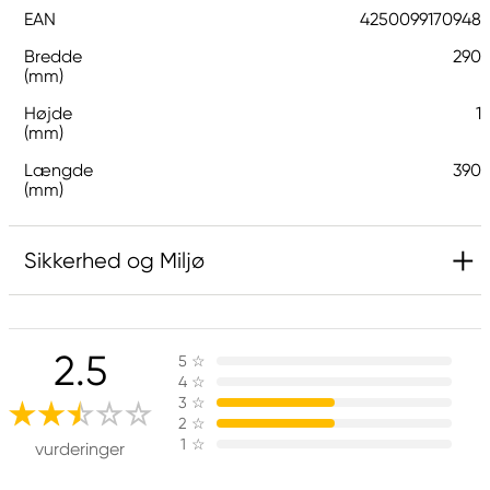
EAN
4250099170948
Bredde
290
(mm)
Højde
1
(mm)
Længde
390
(mm)
Sikkerhed og Miljø
Ansvarlig EU
2.5
5
☆
Hermoli
4
☆
Hahnemühle FineArt GmbH
3
☆
Hahnestraße 5
2
☆
1
☆
37586 Dassel, Germany
vurderinger
info@jhcon.de