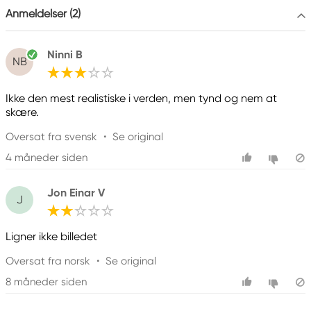
+ 49 5561 791-505
Anmeldelser (2)
Ninni B
NB
Ikke den mest realistiske i verden, men tynd og nem at
skære.
Oversat fra svensk
•
Se original
4 måneder siden
Jon Einar V
J
Ligner ikke billedet
Oversat fra norsk
•
Se original
8 måneder siden