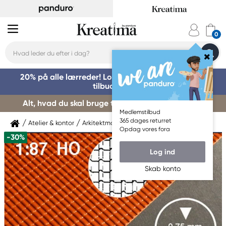
20% på alle lærreder! Log på for at benytte dig af
tilbuddet »
Alt, hvad du skal bruge til kursusstart – køb her »
Medlemstilbud
365 dages returret
Atelier & kontor
Arkitektmaterialer
Modelmateriale
Opdag vores fora
-30%
Log ind
Skab konto