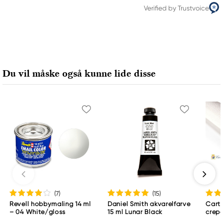
Verified by Trustvoice
Du vil måske også kunne lide disse
(7
)
(15
)
Revell hobbymaling 14 ml
Daniel Smith akvarelfarve
Cart
– 04 White/gloss
15 ml Lunar Black
crepe
180 g