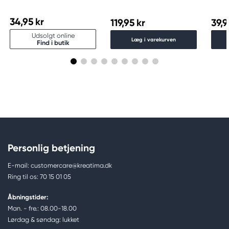
50×2
34,95 kr
119,95 kr
39,9
Udsolgt online
Læg i varekurven
Find i butik
Personlig betjening
E-mail: customercare@kreatima.dk
Ring til os: 70 15 01 05
Åbningstider:
Man. - fre.: 08.00-18.00
Lørdag & søndag: lukket