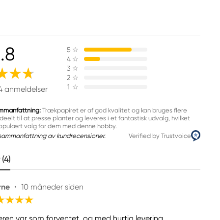
.8
5
☆
4
☆
3
☆
2
☆
1
☆
4 anmeldelser
mmanfattning:
Trækpapiret er af god kvalitet og kan bruges flere
deelt til at presse planter og leveres i et fantastisk udvalg, hvilket
 populært valg for dem med denne hobby.
sammanfattning av kundrecensioner.
Verified by Trustvoice
(4)
rne
•
10 måneder siden
eren var som forventet, og med hurtig levering