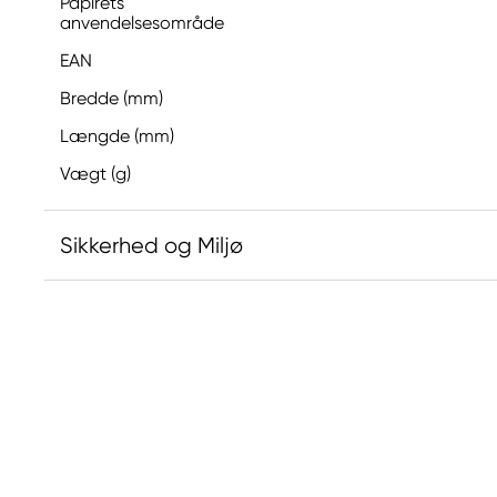
Papirets
anvendelsesområde
EAN
Bredde (mm)
Længde (mm)
Vægt (g)
Sikkerhed og Miljø
Ansvarlig EU
Canson
FILA S.p.A Via XXV
Aprile 5
20016 Pero (MI) Italy
fila@fila.it
+3902381051