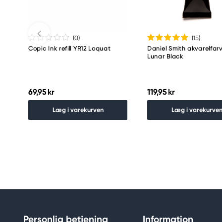
(0
)
(15
)
Copic Ink refill YR12 Loquat
Daniel Smith akvarelfarv
Lunar Black
69,95 kr
119,95 kr
Læg i varekurven
Læg i varekurve
Personlig betjening
Information