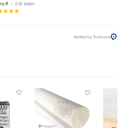
ry R
•
2 år siden
Verified by Trustvoice