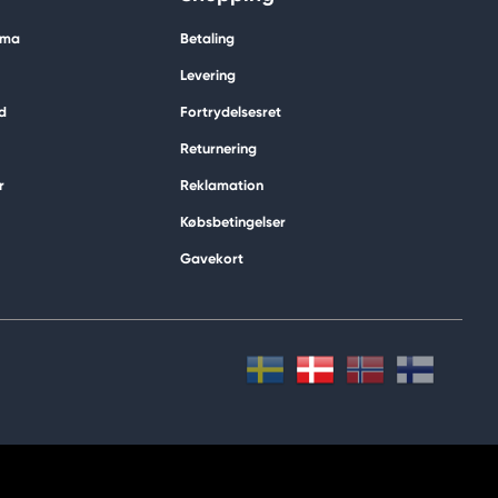
ima
Betaling
Levering
d
Fortrydelsesret
Returnering
r
Reklamation
Købsbetingelser
Gavekort