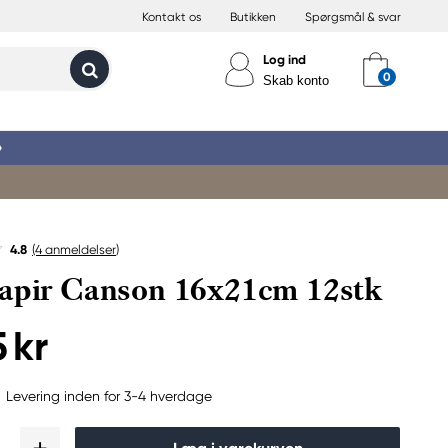
Kontakt os
Butikken
Spørgsmål & svar
Log ind
Skab konto
»
4.8
(4
anmeldelser
)
apir Canson 16x21cm 12stk
 kr
Levering inden for 3-4 hverdage