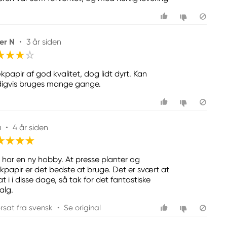
er N
•
3 år siden
kpapir af god kvalitet, dog lidt dyrt. Kan
digvis bruges mange gange.
a
•
4 år siden
 har en ny hobby. At presse planter og
kpapir er det bedste at bruge. Det er svært at
at i i disse dage, så tak for det fantastiske
alg.
rsat fra svensk
•
Se original