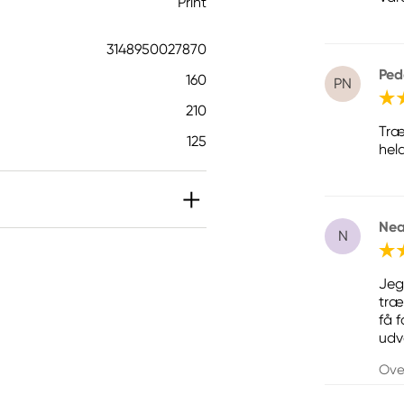
Print
3148950027870
Ped
160
PN
210
Træ
125
hel
Ne
N
Jeg
træ
få f
udv
Ove