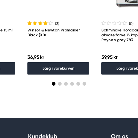
(3
)
(0
)
e 15 ml
Winsor & Newton Promarker
Schmincke Horad
Black (XB)
akvarelfarve ½ ko
Payne´s grey 783
36,95 kr
59,95 kr
n
Læg i varekurven
Læg i vare
Kundeklub
Om os