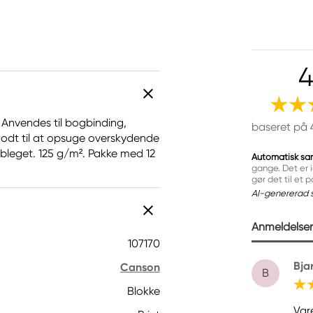
4
 Anvendes til bogbinding,
baseret på 
 godt til at opsuge overskydende
. Ubleget. 125 g/m². Pakke med 12
Automatisk sa
gange. Det er i
gør det til et
AI-genererad 
Anmeldelser 
107170
Bja
Canson
B
Blokke
Var