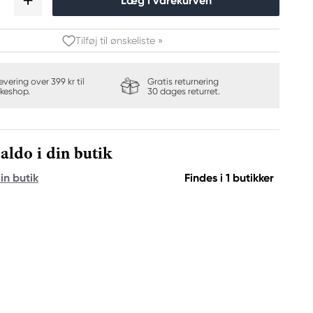
Læg i varekurven
Tilføj til ønskeliste »
levering over 399 kr til
Gratis returnering
keshop.
30 dages returret.
aldo i din butik
in butik
Findes i 1 butikker
Visa mig mer inspiration