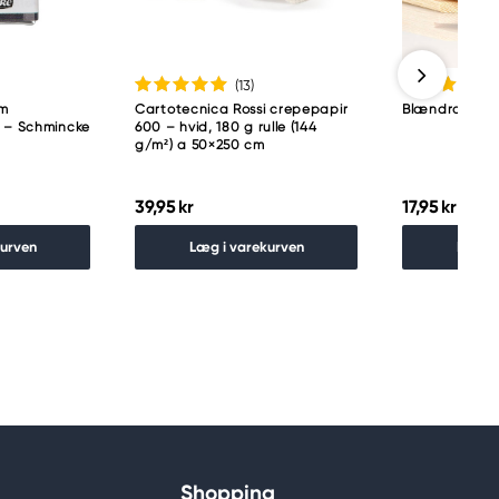
(13
)
am
Cartotecnica Rossi crepepapir
Blændrammed
p – Schmincke
600 – hvid, 180 g rulle (144
g/m²) a 50×250 cm
39,95 kr
17,95 kr
kurven
Læg i varekurven
Læg i
Shopping