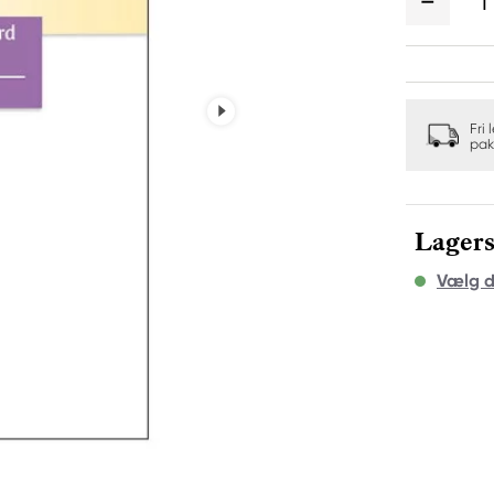
1
Fri 
pak
Lagers
Vælg d