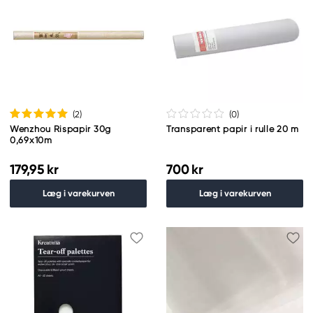
(2
)
(0
)
Wenzhou Rispapir 30g
Transparent papir i rulle 20 m
0,69x10m
179,95 kr
700 kr
Læg i varekurven
Læg i varekurven