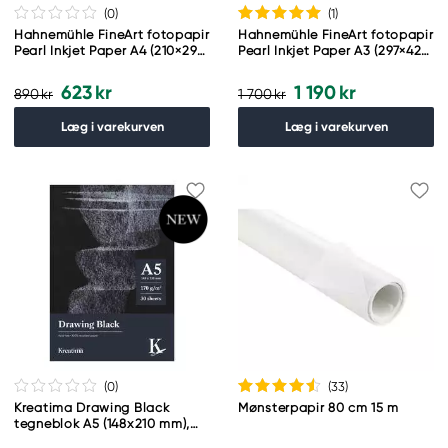
(0
)
(1
)
Hahnemühle FineArt fotopapir
Hahnemühle FineArt fotopapir
Pearl Inkjet Paper A4 (210×297
Pearl Inkjet Paper A3 (297×420
mm) 285 g/m²
mm) 285 g/m²
623 kr
1 190 kr
890 kr
1 700 kr
Læg i varekurven
Læg i varekurven
(0
)
(33
)
Kreatima Drawing Black
Mønsterpapir 80 cm 15 m
tegneblok A5 (148x210 mm),
30 sorte ark, 170 g/m²