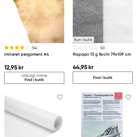
Kun i butik
(14
)
(0
)
Imiteret pergament A4
Rispapir 13 g Kochi 79x109 cm
44,95 kr
12,95 kr
Udsolgt online
Find i butik
Find i butik