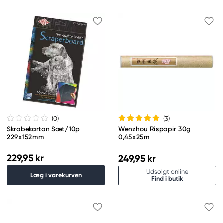
(0
)
(3
)
Skrabekarton Sæt/10p
Wenzhou Rispapir 30g
229x152mm
0,45x25m
229,95 kr
249,95 kr
Udsolgt online
Læg i varekurven
Find i butik