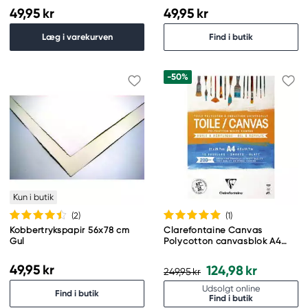
49,95 kr
49,95 kr
Læg i varekurven
Find i butik
-50%
Kun i butik
(2
)
(1
)
Kobbertrykspapir 56x78 cm
Clarefontaine Canvas
Gul
Polycotton canvasblok A4
(210×297 mm), 10 ark, 200
g/m²
49,95 kr
124,98 kr
249,95 kr
Udsolgt online
Find i butik
Find i butik