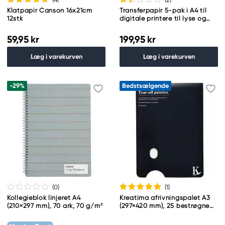
Klatpapir Canson 16x21cm
Transferpapir 5-pak i A4 til
12stk
digitale printere til lyse og
mørke bomuldsstoffer
59,95 kr
199,95 kr
Læg i varekurven
Læg i varekurven
-29%
Bedstsælgende
(0
)
(1
)
Kollegieblok linjeret A4
Kreatima afrivningspalet A3
(210×297 mm), 70 ark, 70 g/m²
(297×420 mm), 25 bestrøgne
ark til olie-, akvarel- og
akrylfarve