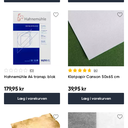
(0
)
(6
)
Hahnemühle A4 transp. blok
Klatpapir Canson 50x65 cm
179,95 kr
39,95 kr
Læg i varekurven
Læg i varekurven