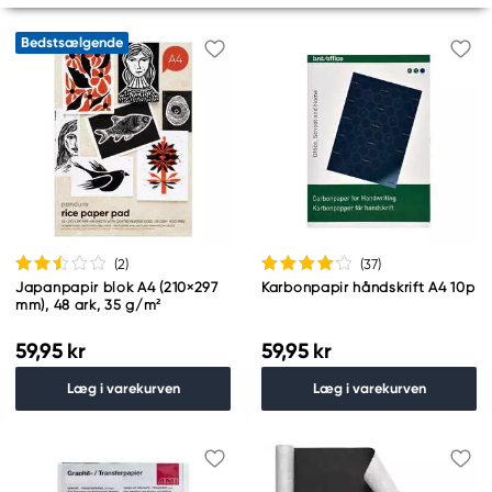
Bedstsælgende
(2
)
(37
)
Japanpapir blok A4 (210×297
Karbonpapir håndskrift A4 10p
mm), 48 ark, 35 g/m²
59,95 kr
59,95 kr
Læg i varekurven
Læg i varekurven