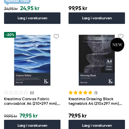
Member Treat
24,95 kr
99,95 kr
34,95 kr
Læg i varekurven
Læg i varekurven
-20%
(0
)
(1
)
Kreatima Canvas Fabric
Kreatima Drawing Black
canvasblok A4 (210×297 mm),
tegneblok A4 (210x297 mm),
10 ark, 260 g/m²
30 sorte ark, 170 g/m²
79,95 kr
79,95 kr
99,95 kr
Læg i varekurven
Læg i varekurven