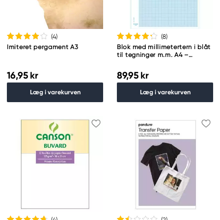
(4
)
(8
)
Imiteret pergament A3
Blok med millimetertern i blåt
til tegninger m.m. A4 –
210x297 mm, 50 ark
16,95 kr
89,95 kr
Læg i varekurven
Læg i varekurven
(4
)
(2
)