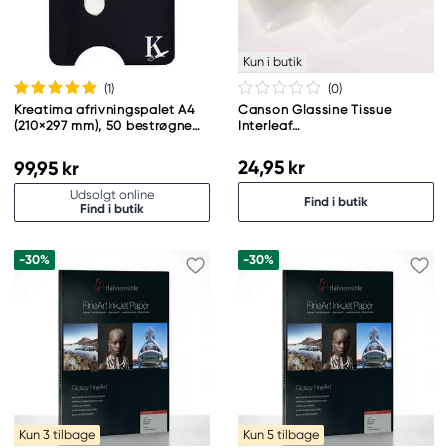
Kun i butik
(1
)
(0
)
Kreatima afrivningspalet A4
Canson Glassine Tissue
(210×297 mm), 50 bestrøgne
Interleaf
ark til olie-, akvarel- og
beskyttelsesark/beskyttelsespa
akrylfarve
60×80 cm
24,95 kr
99,95 kr
Udsolgt online
Find i butik
Find i butik
-30%
-30%
Kun 3 tilbage
Kun 5 tilbage