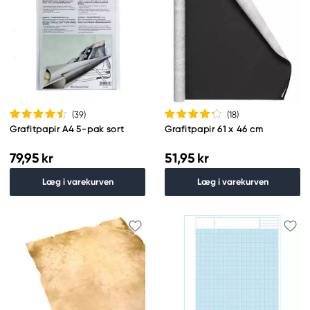
(39
)
(18
)
Grafitpapir A4 5-pak sort
Grafitpapir 61 x 46 cm
79,95 kr
51,95 kr
Læg i varekurven
Læg i varekurven