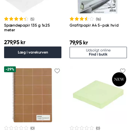
(5
)
(16
)
Spændepapir 135 g 1x25
Grafitpapir A4 5-pak hvid
meter
279,95 kr
79,95 kr
Udsolgt online
Læg i varekurven
Find i butik
-29%
(0
)
(0
)