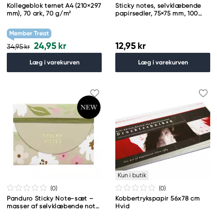
Kollegeblok ternet A4 (210×297
Sticky notes, selvklæbende
mm), 70 ark, 70 g/m²
papirsedler, 75×75 mm, 100
stk.
Member Treat
24,95 kr
12,95 kr
34,95 kr
Læg i varekurven
Læg i varekurven
Kun i butik
(0
)
(0
)
Panduro Sticky Note-sæt –
Kobbertrykspapir 56x78 cm
masser af selvklæbende noter
Hvid
i 5 forskellige størrelser