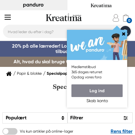
20% på alle lærreder! Log på for at benytte dig af
tilbuddet »
Alt, hvad du skal bruge til kursusstart – køb her »
Medlemstilbud
365 dages returret
Papir & blokke
Specialpapir
Opdag vores fora
Specialpapir
Log ind
Skab konto
Populært
Filtrer
Rens filter
Vis kun artikler på online-lager