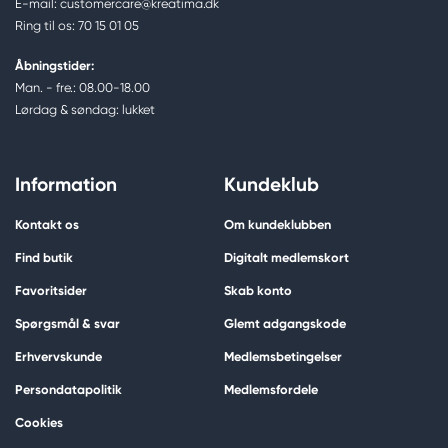
E-mail: customercare@kreatima.dk
Ring til os: 70 15 01 05
Åbningstider:
Man. - fre.: 08.00-18.00
Lørdag & søndag: lukket
Information
Kundeklub
Kontakt os
Om kundeklubben
Find butik
Digitalt medlemskort
Favoritsider
Skab konto
Spørgsmål & svar
Glemt adgangskode
Erhvervskunde
Medlemsbetingelser
Persondatapolitik
Medlemsfordele
Cookies