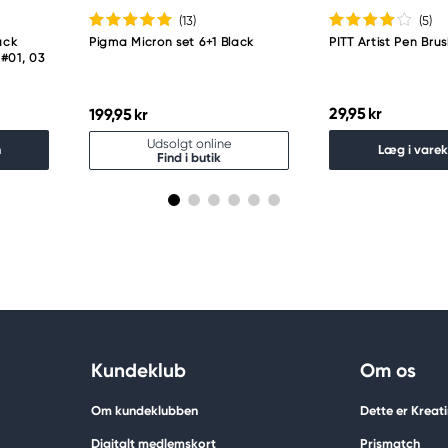
(13
)
(5
)
ack
Pigma Micron set 6+1 Black
PITT Artist Pen Brus
 #01, 03
29,95 kr
199,95 kr
Udsolgt online
n
Læg i vare
Find i butik
Kundeklub
Om os
Om kundeklubben
Dette er Kreat
Digitalt medlemskort
Prismatch