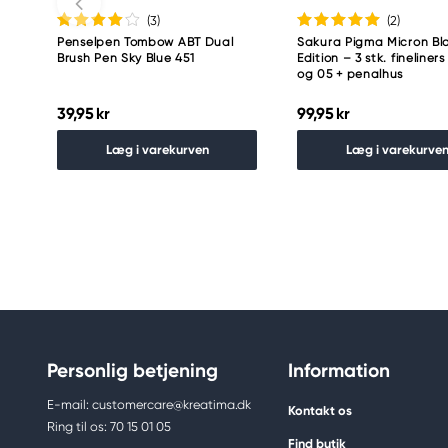
(3
)
(2
)
Penselpen Tombow ABT Dual
Sakura Pigma Micron Bl
Brush Pen Sky Blue 451
Edition – 3 stk. fineliners
og 05 + penalhus
39,95 kr
99,95 kr
Læg i varekurven
Læg i varekurve
Personlig betjening
Information
E-mail: customercare@kreatima.dk
Kontakt os
Ring til os: 70 15 01 05
Find butik