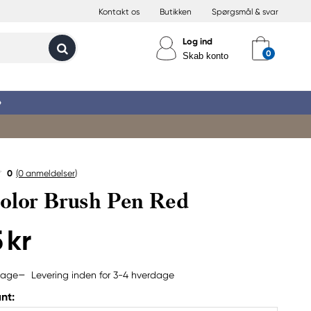
Kontakt os
Butikken
Spørgsmål & svar
Log ind
Skab konto
»
0
(0
anmeldelser
)
olor Brush Pen Red
 kr
Levering inden for 3-4 hverdage
bage
nt: