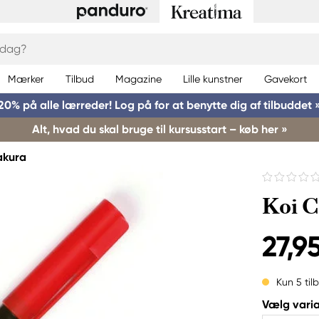
Mærker
Tilbud
Magazine
Lille kunstner
Gavekort
20% på alle lærreder! Log på for at benytte dig af tilbuddet 
Alt, hvad du skal bruge til kursusstart – køb her »
akura
Koi C
27,95
Kun 5 til
Vælg varia