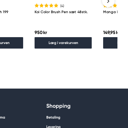
(4
)
h 199
Koi Color Brush Pen sæt 48stk.
Manga Koi C.B
950 kr
149,95 kr
kurven
Læg i varekurven
Læg i
Shopping
ima
Betaling
Levering