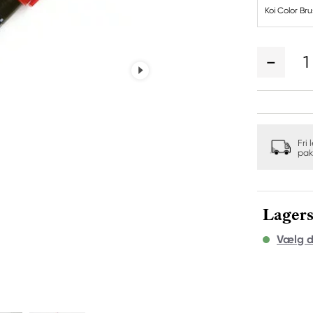
Koi Color Br
1
Fri 
pak
Lagers
Vælg d