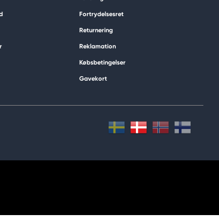
d
Fortrydelsesret
Returnering
r
Reklamation
Købsbetingelser
Gavekort