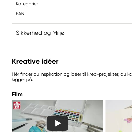
Kategorier
EAN
Sikkerhed og Miljø
Ansvarlig EU
Kreative idéer
Sakura
Royal Talens Netherlands
Hér finder du inspiration og idéer til krea-projekter, du
Sophialaan 46
kigger på.
7311 PD Apeldoorn, Netherlands
info@royaltalens.com
Film
+31 (0)55 527 4700