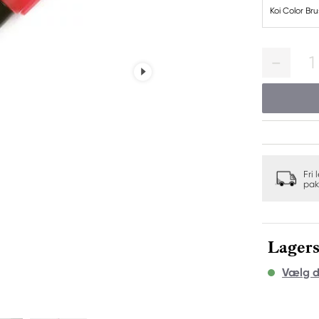
Koi Color Br
1
Fri 
pak
Lagers
Vælg d