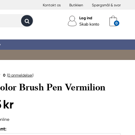
Kontakt os
Butikken
Spørgsmål & svar
Log ind
Skab konto
»
0
(0
anmeldelser
)
olor Brush Pen Vermilion
 kr
nline
nt: