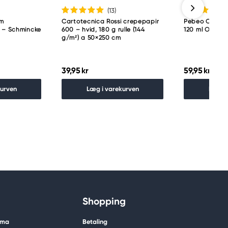
(13
)
am
Cartotecnica Rossi crepepapir
Pebeo Origin A
p – Schmincke
600 – hvid, 180 g rulle (144
120 ml Olive l
g/m²) a 50×250 cm
39,95 kr
59,95 kr
kurven
Læg i varekurven
Læg i
Shopping
ima
Betaling