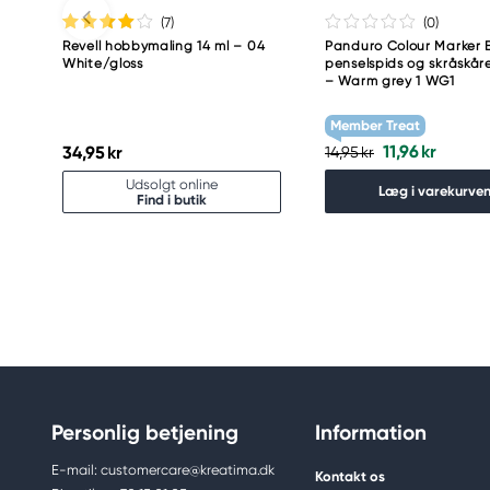
(7
)
(0
)
Revell hobbymaling 14 ml – 04
Panduro Colour Marker B
White/gloss
penselspids og skråskåre
– Warm grey 1 WG1
Member Treat
11,96 kr
34,95 kr
14,95 kr
Udsolgt online
Læg i varekurve
Find i butik
Personlig betjening
Information
E-mail: customercare@kreatima.dk
Kontakt os