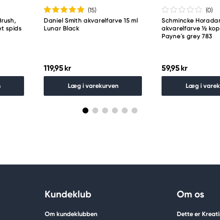
(15
)
(0
)
rush,
Daniel Smith akvarelfarve 15 ml
Schmincke Horad
t spids
Lunar Black
akvarelfarve ½ ko
Payne´s grey 783
119,95 kr
59,95 kr
n
Læg i varekurven
Læg i vare
Kundeklub
Om os
Om kundeklubben
Dette er Kreat