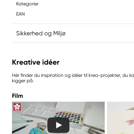
Kategorier
EAN
Sikkerhed og Miljø
Ansvarlig EU
Kreative idéer
Sakura
Royal Talens Netherlands
Hér finder du inspiration og idéer til krea-projekter, du
Sophialaan 46
kigger på.
7311 PD Apeldoorn, Netherlands
info@royaltalens.com
Film
+31 (0)55 527 4700