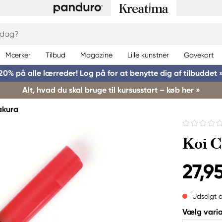
Mærker
Tilbud
Magazine
Lille kunstner
Gavekort
20% på alle lærreder! Log på for at benytte dig af tilbuddet 
Alt, hvad du skal bruge til kursusstart – køb her »
akura
Koi C
27,95
Udsolgt o
Vælg varia