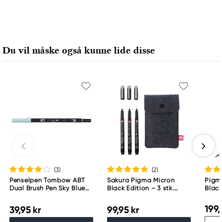
Du vil måske også kunne lide disse
(3
)
(2
)
Penselpen Tombow ABT
Sakura Pigma Micron
Pigma
Dual Brush Pen Sky Blue
Black Edition – 3 stk.
Blac
451
fineliners #01, 03 og 05 +
penalhus
199,
39,95 kr
99,95 kr