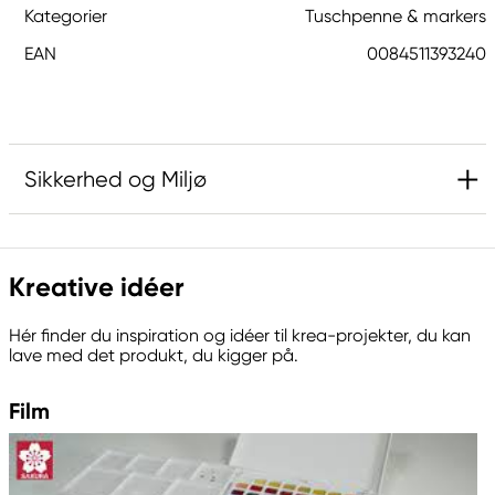
Kategorier
Tuschpenne & markers
EAN
0084511393240
Sikkerhed og Miljø
Ansvarlig EU
Kreative idéer
Sakura
Royal Talens Netherlands
Hér finder du inspiration og idéer til krea-projekter, du kan
Sophialaan 46
lave med det produkt, du kigger på.
7311 PD Apeldoorn, Netherlands
info@royaltalens.com
Film
+31 (0)55 527 4700