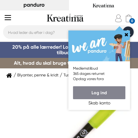
20% på alle lærreder! Log på for at benytte dig af
tilbuddet »
Alt, hvad du skal bruge til kursusstart – køb her »
Medlemstilbud
365 dages returret
Blyanter, penne & kridt
Tuschpenne & markers
Sakura
Opdag vores fora
Log ind
Skab konto